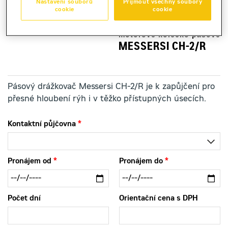
Nastavení souborů
Přijmout všechny soubory
cookie
cookie
motorové kolečko pásové
MESSERSI CH-2/R
Pásový drážkovač Messersi CH-2/R je k zapůjčení pro
přesné hloubení rýh i v těžko přístupných úsecích.
Kontaktní půjčovna
Pronájem od
Pronájem do
Počet dní
Orientační cena s DPH