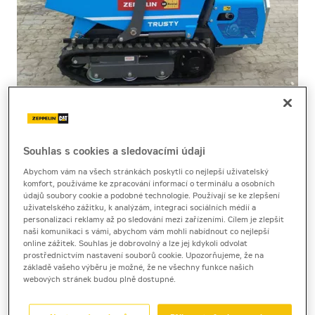
Cena za pronájem
Souhlas s cookies a sledovacími údaji
Abychom vám na všech stránkách poskytli co nejlepší uživatelský
1 - 22 dnů
komfort, používáme ke zpracování informací o terminálu a osobních
2 110 Kč bez DPH
údajů soubory cookie a podobné technologie. Používají se ke zlepšení
uživatelského zážitku, k analýzám, integraci sociálních médií a
2 553 Kč s DPH
personalizaci reklamy až po sledování mezi zařízeními. Cílem je zlepšit
naši komunikaci s vámi, abychom vám mohli nabídnout co nejlepší
23 a více dnů
online zážitek. Souhlas je dobrovolný a lze jej kdykoli odvolat
1 980 Kč bez DPH
prostřednictvím nastavení souborů cookie. Upozorňujeme, že na
základě vašeho výběru je možné, že ne všechny funkce našich
2 395 Kč s DPH
webových stránek budou plně dostupné.
Kauce
10 000 Kč