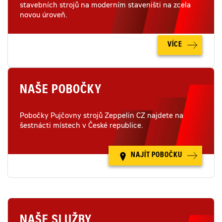
stavebních strojů na moderním staveništi na zcela
novou úroveň.
VÍCE
NAŠE POBOČKY
Pobočky Pujčovny strojů Zeppelin CZ najdete na
šestnácti místech v České republice.
NAJÍT POBOČKU
NAŠE SLUŽBY