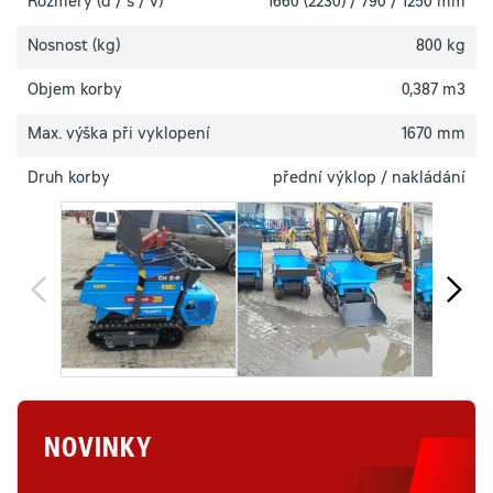
Rozměry (d / š / v)
1660 (2230) / 790 / 1250 mm
Nosnost (kg)
800 kg
Objem korby
0,387 m3
Max. výška při vyklopení
1670 mm
Druh korby
přední výklop / nakládání
NOVINKY