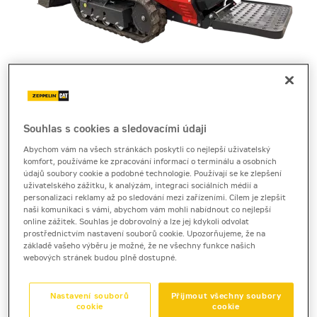
Cena za pronájem
1 - 22 dnů
2 110 Kč bez DPH
Souhlas s cookies a sledovacími údaji
2 553 Kč s DPH
Abychom vám na všech stránkách poskytli co nejlepší uživatelský
komfort, používáme ke zpracování informací o terminálu a osobních
23 a více dnů
údajů soubory cookie a podobné technologie. Používají se ke zlepšení
1 980 Kč bez DPH
uživatelského zážitku, k analýzám, integraci sociálních médií a
personalizaci reklamy až po sledování mezi zařízeními. Cílem je zlepšit
2 395 Kč s DPH
naši komunikaci s vámi, abychom vám mohli nabídnout co nejlepší
online zážitek. Souhlas je dobrovolný a lze jej kdykoli odvolat
Kauce
prostřednictvím nastavení souborů cookie. Upozorňujeme, že na
10 000 Kč
základě vašeho výběru je možné, že ne všechny funkce našich
webových stránek budou plně dostupné.
motorové kolečko pásové
Nastavení souborů
Přijmout všechny soubory
cookie
cookie
C&F SRL T95 SL