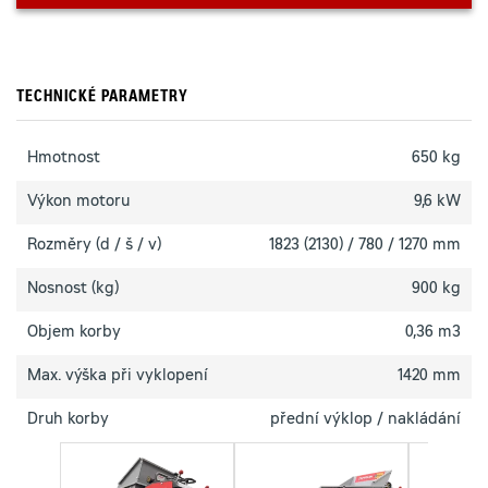
TECHNICKÉ PARAMETRY
Hmotnost
650 kg
Výkon motoru
9,6 kW
Rozměry (d / š / v)
1823 (2130) / 780 / 1270 mm
Nosnost (kg)
900 kg
Objem korby
0,36 m3
Max. výška při vyklopení
1420 mm
Druh korby
přední výklop / nakládání