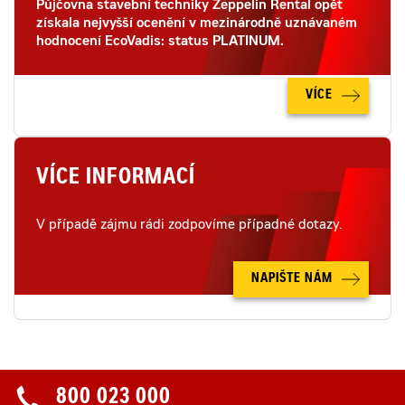
Půjčovna stavební techniky Zeppelin Rental opět
získala nejvyšší ocenění v mezinárodně uznávaném
hodnocení EcoVadis: status PLATINUM.
VÍCE
VÍCE INFORMACÍ
V případě zájmu rádi zodpovíme případné dotazy.
NAPIŠTE NÁM
800 023 000