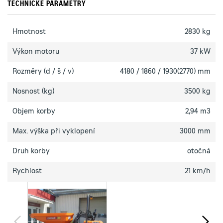
TECHNICKÉ PARAMETRY
Hmotnost
2830 kg
Výkon motoru
37 kW
Rozměry (d / š / v)
4180 / 1860 / 1930(2770) mm
Nosnost (kg)
3500 kg
Objem korby
2,94 m3
Max. výška při vyklopení
3000 mm
Druh korby
otočná
Rychlost
21 km/h