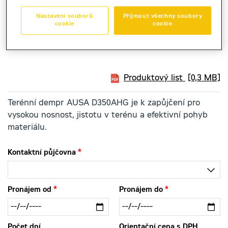
Nastavení souborů
Přijmout všechny soubory
cookie
cookie
minidamper
AUSA D350AHG
Produktový list
[0,3 MB]
Terénní dempr AUSA D350AHG je k zapůjčení pro
vysokou nosnost, jistotu v terénu a efektivní pohyb
materiálu.
Kontaktní půjčovna
Pronájem od
Pronájem do
Počet dní
Orientační cena s DPH