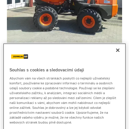
Cena za pronájem
Souhlas s cookies a sledovacími údaji
1 - 22 dnů
Abychom vám na všech stránkách poskytli co nejlepší uživatelský
3 160 Kč bez DPH
komfort, používáme ke zpracování informací o terminálu a osobních
3 823 Kč s DPH
údajů soubory cookie a podobné technologie. Používají se ke zlepšení
uživatelského zážitku, k analýzám, integraci sociálních médií a
23 a více dnů
personalizaci reklamy až po sledování mezi zařízeními. Cílem je zlepšit
naši komunikaci s vámi, abychom vám mohli nabídnout co nejlepší
2 710 Kč bez DPH
online zážitek. Souhlas je dobrovolný a lze jej kdykoli odvolat
3 279 Kč s DPH
prostřednictvím nastavení souborů cookie. Upozorňujeme, že na
základě vašeho výběru je možné, že ne všechny funkce našich
Kauce
webových stránek budou plně dostupné.
20 000 Kč