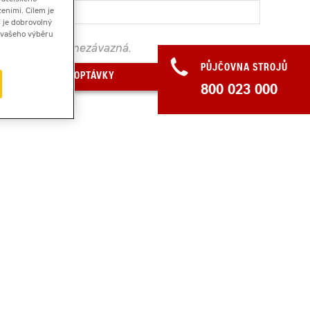
eními. Cílem je
 je dobrovolný
ě vašeho výběru
. Poptávka je nezávazná.
PŮJČOVNA STROJŮ
PŘIDAT DO POPTÁVKY
800 023 000