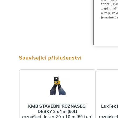
zážitku, k a
zlepšit naš
a lze jej k
je možné, ž
Související příslušenství
KMB STAVEBNÍ ROZNÁŠECÍ
LuxTek 
DESKY 2 x 1 m (60t)
roznášecí desky 2,0 x 1,0 m (60 tun)
roznášecí