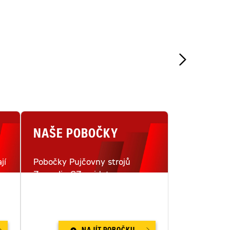
NAŠE POBOČKY
jí
Pobočky Pujčovny strojů
Zeppelin CZ najdete na
i
šestnácti místech v České
republice.