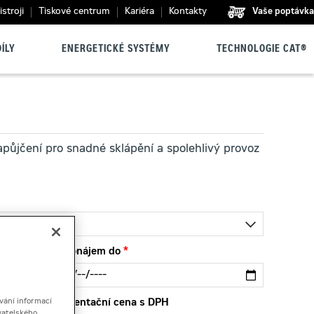
stroji
Tiskové centrum
Kariéra
Kontakty
Vaše poptávka
ÍLY
ENERGETICKÉ SYSTÉMY
TECHNOLOGIE CAT®
ůjčení pro snadné sklápění a spolehlivý provoz
Pronájem do
vání informací
Orientační cena s DPH
vatelského