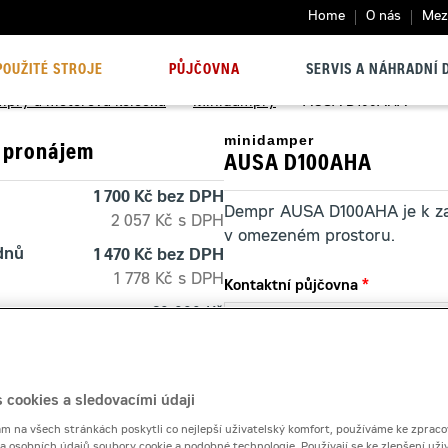
Home
O nás
Mezi
POUŽITÉ STROJE
PŮJČOVNA
SERVIS A NÁHRADNÍ D
mpry a motorová kolečka
>
Minidampry
>
AUSA D100AHA
minidamper
 pronájem
AUSA D100AHA
1 700 Kč bez DPH
Dempr AUSA D100AHA je k zap
2 057 Kč s DPH
v omezeném prostoru.
 dnů
1 470 Kč bez DPH
1 778 Kč s DPH
Kontaktní půjčovna
20 000 Kč
Pronájem od
 cookies a sledovacími údaji
 na všech stránkách poskytli co nejlepší uživatelský komfort, používáme ke zpraco
Počet dní
 a osobních údajů soubory cookie a podobné technologie. Používají se ke zlepšení uži