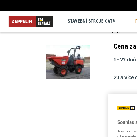
STAVEBNÍ STROJE CAT®
Půjčovna strojů
>
Stavební stroje
>
Dampry, minida
Cena za
1 - 22 dnů
23 a více
Kauce
Souhlas s
Abychom vám
o terminálu