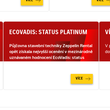
VÍCE
VÍCE
ECOVADIS: STATUS PLATINUM
V
Půjčovna stavební techniky Zeppelin Rental
V 
opět získala nejvyšší ocenění v mezinárodně
do
uznávaném hodnocení EcoVadis: status
PLATINUM.
VÍCE