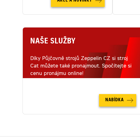
AKCE A NOVINKY
NAŠE SLUŽBY
Díky Půjčovně strojů Zeppelin CZ si stroj
Cat můžete také pronajmout. Spočítejte si
cenu pronájmu online!
NABÍDKA