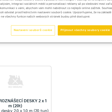
nalýzám, integraci sociálních médií a personalizaci reklamy až po sledování mezi zaříz
i komunikaci s vámi, abychom vám mohli nabídnout co nejlepší online zážitek. Souhlas
dykoli odvolat prostřednictvím nastavení souborů cookie. Upozorňujeme, že na základ
e ne všechny funkce našich webových stránek budou plně dostupné.
Zobrazená cena je orientační
ULOŽIT DO PDF
Nastavení souborů cookie
Přijmout všechny soubory cookie
ROZNÁŠECÍ DESKY 2 x 1
m (20t)
 desky 2,0 x 1,0 m (20 tun)