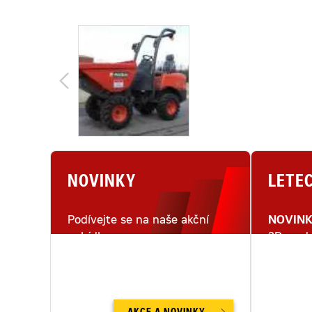
NOVINKY
LETE
Podívejte se na naše akční
NOVIN
nabídky.
3D mode
letecké