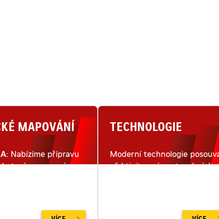
CKÉ MAPOVÁNÍ
TECHNOLOGIE
KA
: Nabízíme přípravu
Moderní technologie posouva
lu terénu pomocí
efektivitu práce stavebních
ho snímkování dronem.
strojů na moderním staveništ
na zcela novou úroveň.