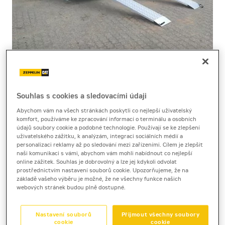
Souhlas s cookies a sledovacími údaji
Cena za pronájem
Abychom vám na všech stránkách poskytli co nejlepší uživatelský
komfort, používáme ke zpracování informací o terminálu a osobních
1 - 22 dnů
údajů soubory cookie a podobné technologie. Používají se ke zlepšení
uživatelského zážitku, k analýzám, integraci sociálních médií a
1 120 Kč bez DPH
personalizaci reklamy až po sledování mezi zařízeními. Cílem je zlepšit
1 355 Kč s DPH
naši komunikaci s vámi, abychom vám mohli nabídnout co nejlepší
online zážitek. Souhlas je dobrovolný a lze jej kdykoli odvolat
23 a více dnů
prostřednictvím nastavení souborů cookie. Upozorňujeme, že na
základě vašeho výběru je možné, že ne všechny funkce našich
1 120 Kč bez DPH
webových stránek budou plně dostupné.
1 355 Kč s DPH
Kauce
Nastavení souborů
Přijmout všechny soubory
cookie
cookie
5 000 Kč