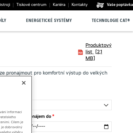
stroji
Tiskové centrum
Kariéra
Kontakty
Vaše poptávka
ÍLY
ENERGETICKÉ SYSTÉMY
TECHNOLOGIE CAT®
Produktový
list
[2,1
MB]
lze pronajmout pro komfortní výstup do velkých
pohonem.
vání informací
Pronájem do
vatelského
eními. Cílem je
 je dobrovolný
ě vašeho výběru