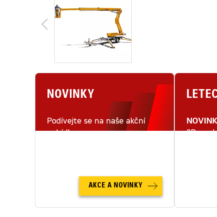
NOVINKY
LETE
Podívejte se na naše akční
NOVIN
nabídky.
3D mode
letecké
AKCE A NOVINKY