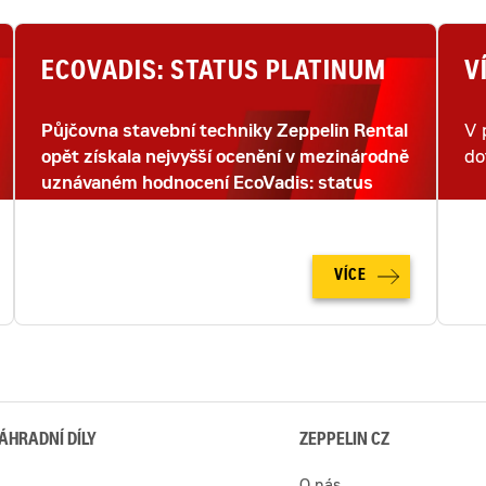
ECOVADIS: STATUS PLATINUM
V
Půjčovna stavební techniky Zeppelin Rental
V 
opět získala nejvyšší ocenění v mezinárodně
do
uznávaném hodnocení EcoVadis: status
PLATINUM.
VÍCE
ÁHRADNÍ DÍLY
ZEPPELIN CZ