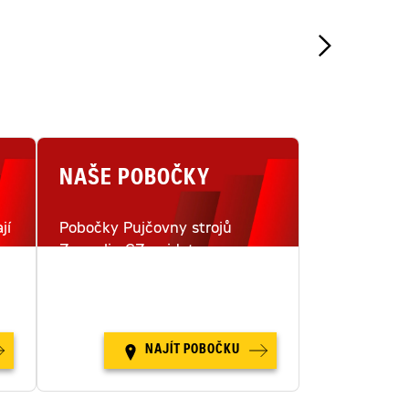
NAŠE POBOČKY
jí
Pobočky Pujčovny strojů
Zeppelin CZ najdete na
i
šestnácti místech v České
republice.
NAJÍT POBOČKU