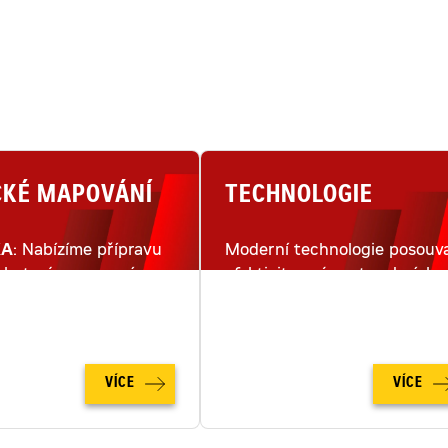
CKÉ MAPOVÁNÍ
TECHNOLOGIE
KA
: Nabízíme přípravu
Moderní technologie posouva
lu terénu pomocí
efektivitu práce stavebních
ho snímkování dronem.
strojů na moderním staveništ
na zcela novou úroveň.
VÍCE
VÍCE