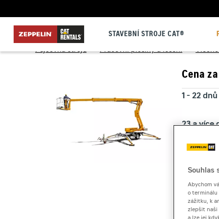
STAVEBNÍ STROJE CAT®
Půjčovna strojů
>
Pracovní plošiny a lešení
>
Vlečné
Cena za
1 - 22 dnů
23 a více
Kauce
Souhlas s
Abychom vám
o terminálu
zážitku, k a
zlepšit naš
a lze jej k