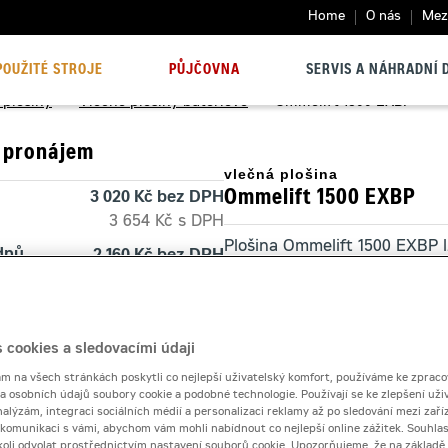
Home
O nás
Mezi
POUŽITÉ STROJE
PŮJČOVNA
SERVIS A NÁHRADNÍ D
 plošiny
>
Vlečné plošiny bateriové
>
Ommelift 1500 EXBP
 pronájem
vlečná plošina
Ommelift 1500 EXBP
3 020 Kč bez DPH
3 654 Kč s DPH
Plošina Ommelift 1500 EXBP 
 dnů
2 160 Kč bez DPH
výšek s tichým elektrickým 
2 613 Kč s DPH
10 000 Kč
Kontaktní půjčovna
 cookies a sledovacími údaji
 na všech stránkách poskytli co nejlepší uživatelský komfort, používáme ke zpraco
Pronájem od
 a osobních údajů soubory cookie a podobné technologie. Používají se ke zlepšení uži
nalýzám, integraci sociálních médií a personalizaci reklamy až po sledování mezi zaříz
i komunikaci s vámi, abychom vám mohli nabídnout co nejlepší online zážitek. Souhlas
dykoli odvolat prostřednictvím nastavení souborů cookie. Upozorňujeme, že na základ