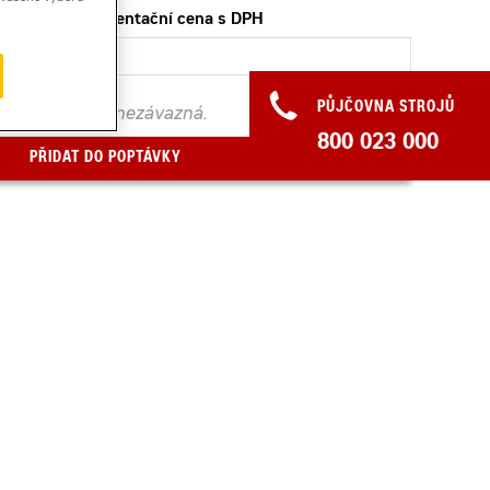
Orientační cena s DPH
PŮJČOVNA STROJŮ
. Poptávka je nezávazná.
800 023 000
PŘIDAT DO POPTÁVKY