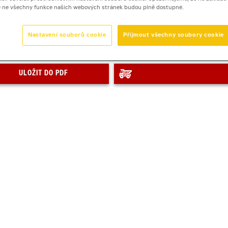
e ne všechny funkce našich webových stránek budou plně dostupné.
Počet dní
Nastavení souborů cookie
Přijmout všechny soubory cookie
Zobrazená cena je orientační
ULOŽIT DO PDF