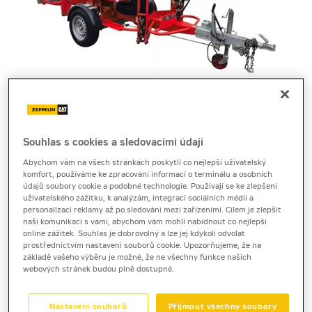
Cena za pronájem
Souhlas s cookies a sledovacími údaji
Abychom vám na všech stránkách poskytli co nejlepší uživatelský
1 - 22 dnů
komfort, používáme ke zpracování informací o terminálu a osobních
údajů soubory cookie a podobné technologie. Používají se ke zlepšení
2 710 Kč bez DPH
uživatelského zážitku, k analýzám, integraci sociálních médií a
3 279 Kč s DPH
personalizaci reklamy až po sledování mezi zařízeními. Cílem je zlepšit
naši komunikaci s vámi, abychom vám mohli nabídnout co nejlepší
23 a více dnů
online zážitek. Souhlas je dobrovolný a lze jej kdykoli odvolat
prostřednictvím nastavení souborů cookie. Upozorňujeme, že na
1 840 Kč bez DPH
základě vašeho výběru je možné, že ne všechny funkce našich
2 226 Kč s DPH
webových stránek budou plně dostupné.
Kauce
Nastavení souborů
Přijmout všechny soubory
10 000 Kč