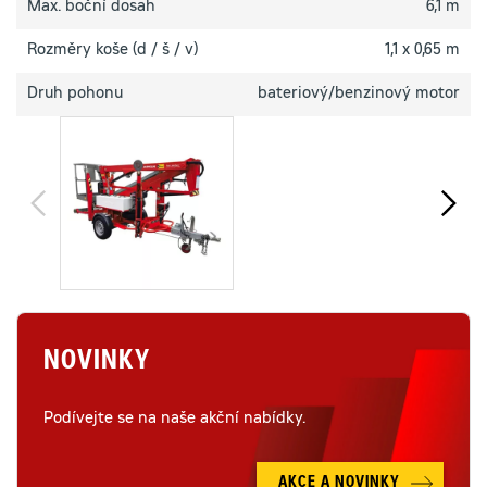
Max. boční dosah
6,1 m
Rozměry koše (d / š / v)
1,1 x 0,65 m
Druh pohonu
bateriový/benzinový motor
NOVINKY
Podívejte se na naše akční nabídky.
AKCE A NOVINKY