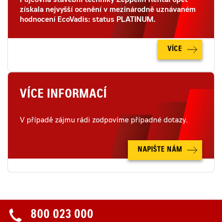
Půjčovna stavební techniky Zeppelin Rental opět
získala nejvyšší ocenění v mezinárodně uznávaném
hodnocení EcoVadis: status PLATINUM.
VÍCE
VÍCE INFORMACÍ
V případě zájmu rádi zodpovíme případné dotazy.
NAPIŠTE NÁM
800 023 000