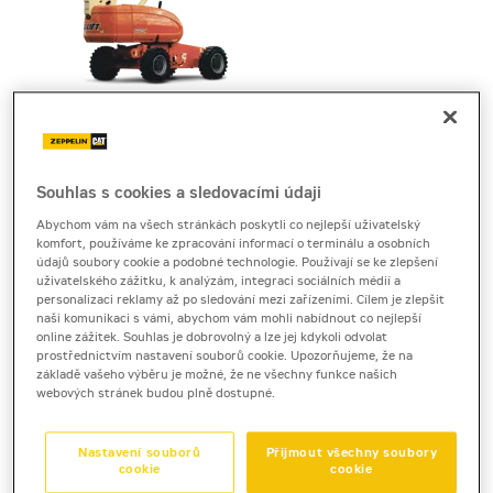
Cena za pronájem
1 - 22 dnů
Souhlas s cookies a sledovacími údaji
3 140 Kč bez DPH
3 799 Kč s DPH
Abychom vám na všech stránkách poskytli co nejlepší uživatelský
komfort, používáme ke zpracování informací o terminálu a osobních
23 a více dnů
údajů soubory cookie a podobné technologie. Používají se ke zlepšení
uživatelského zážitku, k analýzám, integraci sociálních médií a
2 650 Kč bez DPH
personalizaci reklamy až po sledování mezi zařízeními. Cílem je zlepšit
3 206 Kč s DPH
naši komunikaci s vámi, abychom vám mohli nabídnout co nejlepší
online zážitek. Souhlas je dobrovolný a lze jej kdykoli odvolat
Kauce
prostřednictvím nastavení souborů cookie. Upozorňujeme, že na
základě vašeho výběru je možné, že ne všechny funkce našich
30 000 Kč
webových stránek budou plně dostupné.
Nastavení souborů
Přijmout všechny soubory
teleskopická plošina dieselová
cookie
cookie
JLG 660 SJ