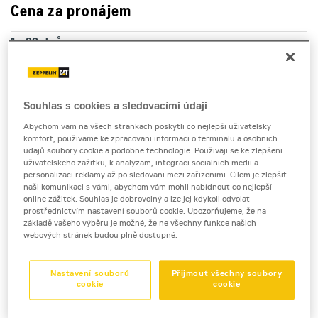
Cena za pronájem
1 - 22 dnů
1 840 Kč bez DPH
2 226 Kč s DPH
23 a více dnů
Souhlas s cookies a sledovacími údaji
1 360 Kč bez DPH
Abychom vám na všech stránkách poskytli co nejlepší uživatelský
1 645 Kč s DPH
komfort, používáme ke zpracování informací o terminálu a osobních
údajů soubory cookie a podobné technologie. Používají se ke zlepšení
Kauce
uživatelského zážitku, k analýzám, integraci sociálních médií a
personalizaci reklamy až po sledování mezi zařízeními. Cílem je zlepšit
30 000 Kč
naši komunikaci s vámi, abychom vám mohli nabídnout co nejlepší
online zážitek. Souhlas je dobrovolný a lze jej kdykoli odvolat
prostřednictvím nastavení souborů cookie. Upozorňujeme, že na
základě vašeho výběru je možné, že ne všechny funkce našich
nůžková plošina dieselová
webových stránek budou plně dostupné.
Zoomlion ZS1023RT
Nastavení souborů
Přijmout všechny soubory
cookie
cookie
Terénní nůžková plošina Zoomlion ZS1023RT lze