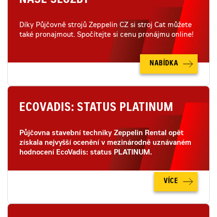
NAŠE SLUŽBY
Díky Půjčovně strojů Zeppelin CZ si stroj Cat můžete
také pronajmout. Spočítejte si cenu pronájmu online!
NABÍDKA
ECOVADIS: STATUS PLATINUM
Půjčovna stavební techniky Zeppelin Rental opět
získala nejvyšší ocenění v mezinárodně uznávaném
hodnocení EcoVadis: status PLATINUM.
VÍCE