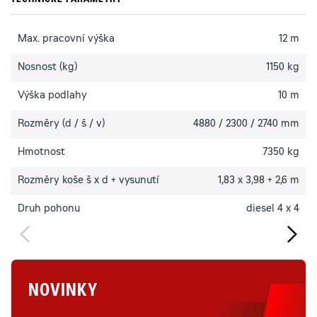
TECHNICKÉ PARAMETRY
Max. pracovní výška
12 m
Nosnost (kg)
1150 kg
Výška podlahy
10 m
Rozměry (d / š / v)
4880 / 2300 / 2740 mm
Hmotnost
7350 kg
Rozměry koše š x d + vysunutí
1,83 x 3,98 + 2,6 m
Druh pohonu
diesel 4 x 4
NOVINKY