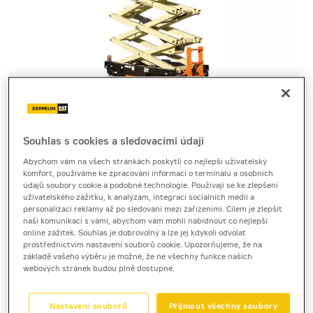
Souhlas s cookies a sledovacími údaji
Cena za pronájem
Abychom vám na všech stránkách poskytli co nejlepší uživatelský
komfort, používáme ke zpracování informací o terminálu a osobních
1 - 22 dnů
údajů soubory cookie a podobné technologie. Používají se ke zlepšení
1 410 Kč bez DPH
uživatelského zážitku, k analýzám, integraci sociálních médií a
personalizaci reklamy až po sledování mezi zařízeními. Cílem je zlepšit
1 706 Kč s DPH
naši komunikaci s vámi, abychom vám mohli nabídnout co nejlepší
online zážitek. Souhlas je dobrovolný a lze jej kdykoli odvolat
23 a více dnů
prostřednictvím nastavení souborů cookie. Upozorňujeme, že na
1 080 Kč bez DPH
základě vašeho výběru je možné, že ne všechny funkce našich
webových stránek budou plně dostupné.
1 306 Kč s DPH
Kauce
Nastavení souborů
Přijmout všechny soubory
30 000 Kč