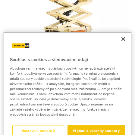
Souhlas s cookies a sledovacími údaji
Cena za pronájem
Abychom vám na všech stránkách poskytli co nejlepší uživatelský
komfort, používáme ke zpracování informací o terminálu a osobních
1 - 22 dnů
údajů soubory cookie a podobné technologie. Používají se ke zlepšení
1 140 Kč bez DPH
uživatelského zážitku, k analýzám, integraci sociálních médií a
personalizaci reklamy až po sledování mezi zařízeními. Cílem je zlepšit
1 379 Kč s DPH
naši komunikaci s vámi, abychom vám mohli nabídnout co nejlepší
online zážitek. Souhlas je dobrovolný a lze jej kdykoli odvolat
23 a více dnů
prostřednictvím nastavení souborů cookie. Upozorňujeme, že na
930 Kč bez DPH
základě vašeho výběru je možné, že ne všechny funkce našich
webových stránek budou plně dostupné.
1 125 Kč s DPH
Kauce
Nastavení souborů
Přijmout všechny soubory
30 000 Kč