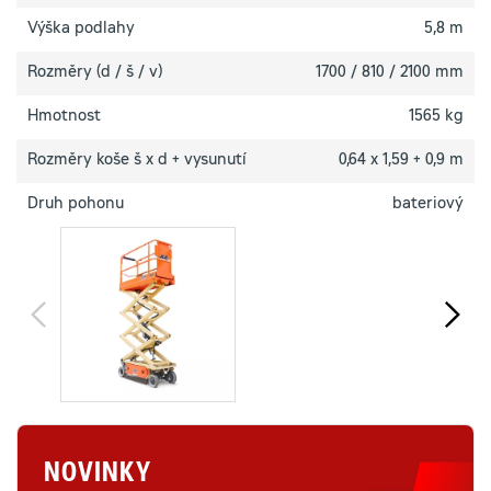
Výška podlahy
5,8 m
Rozměry (d / š / v)
1700 / 810 / 2100 mm
Hmotnost
1565 kg
Rozměry koše š x d + vysunutí
0,64 x 1,59 + 0,9 m
Druh pohonu
bateriový
NOVINKY