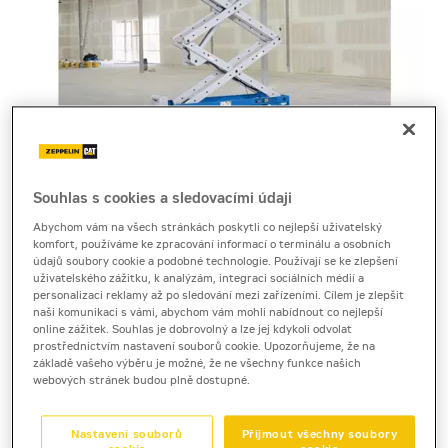
Souhlas s cookies a sledovacími údaji
Cena za pronájem
Abychom vám na všech stránkách poskytli co nejlepší uživatelský
komfort, používáme ke zpracování informací o terminálu a osobních
1 - 22 dnů
údajů soubory cookie a podobné technologie. Používají se ke zlepšení
820 Kč bez DPH
uživatelského zážitku, k analýzám, integraci sociálních médií a
personalizaci reklamy až po sledování mezi zařízeními. Cílem je zlepšit
992 Kč s DPH
naši komunikaci s vámi, abychom vám mohli nabídnout co nejlepší
online zážitek. Souhlas je dobrovolný a lze jej kdykoli odvolat
23 a více dnů
prostřednictvím nastavení souborů cookie. Upozorňujeme, že na
650 Kč bez DPH
základě vašeho výběru je možné, že ne všechny funkce našich
webových stránek budou plně dostupné.
786 Kč s DPH
Kauce
Nastavení souborů
Přijmout všechny soubory
20 000 Kč