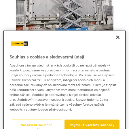
Souhlas s cookies a sledovacími údaji
Cena za pronájem
Abychom vám na všech stránkách poskytli co nejlepší uživatelský
komfort, používáme ke zpracování informací o terminálu a osobních
1 - 22 dnů
údajů soubory cookie a podobné technologie. Používají se ke zlepšení
820 Kč bez DPH
uživatelského zážitku, k analýzám, integraci sociálních médií a
personalizaci reklamy až po sledování mezi zařízeními. Cílem je zlepšit
992 Kč s DPH
naši komunikaci s vámi, abychom vám mohli nabídnout co nejlepší
online zážitek. Souhlas je dobrovolný a lze jej kdykoli odvolat
23 a více dnů
prostřednictvím nastavení souborů cookie. Upozorňujeme, že na
650 Kč bez DPH
základě vašeho výběru je možné, že ne všechny funkce našich
webových stránek budou plně dostupné.
786 Kč s DPH
Kauce
Nastavení souborů
Přijmout všechny soubory
10 000 Kč