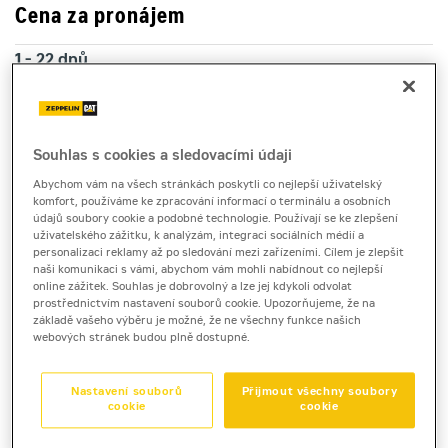
Cena za pronájem
1 - 22 dnů
2 270 Kč bez DPH
2 746 Kč s DPH
23 a více dnů
Souhlas s cookies a sledovacími údaji
1 890 Kč bez DPH
Abychom vám na všech stránkách poskytli co nejlepší uživatelský
2 286 Kč s DPH
komfort, používáme ke zpracování informací o terminálu a osobních
údajů soubory cookie a podobné technologie. Používají se ke zlepšení
Kauce
uživatelského zážitku, k analýzám, integraci sociálních médií a
personalizaci reklamy až po sledování mezi zařízeními. Cílem je zlepšit
30 000 Kč
naši komunikaci s vámi, abychom vám mohli nabídnout co nejlepší
online zážitek. Souhlas je dobrovolný a lze jej kdykoli odvolat
prostřednictvím nastavení souborů cookie. Upozorňujeme, že na
základě vašeho výběru je možné, že ne všechny funkce našich
kloubová plošina dieselová
webových stránek budou plně dostupné.
Zoomlion ZA14J
Nastavení souborů
Přijmout všechny soubory
cookie
cookie
Kloubová plošina Zoomlion ZA14J lze pronajmout pro