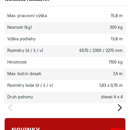
TECHNICKÉ PARAMETRY
Max. pracovní výška
15,8 m
Nosnost (kg)
300 kg
Výška podlahy
13,8 m
Rozměry (d / š / v)
6570 / 2300 / 2270 mm
Hmotnost
7100 kg
Max. boční dosah
7,4 m
Rozměry koše (d / š / v)
1,83 x 0,76 m
Druh pohonu
diesel 4 x 4