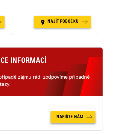
republice.
NAJÍT POBOČKU
ÍCE INFORMACÍ
případě zájmu rádi zodpovíme případné
tazy.
NAPIŠTE NÁM