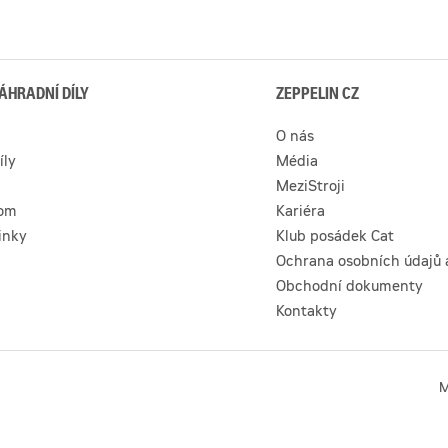
ÁHRADNÍ DÍLY
ZEPPELIN CZ
O nás
íly
Média
MeziStroji
com
Kariéra
inky
Klub posádek Cat
Ochrana osobních údajů 
Obchodní dokumenty
Kontakty
M