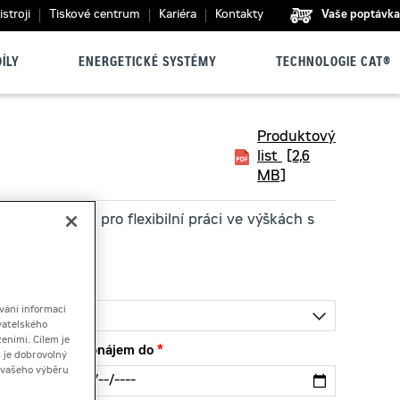
stroji
Tiskové centrum
Kariéra
Kontakty
Vaše poptávka
ÍLY
ENERGETICKÉ SYSTÉMY
TECHNOLOGIE CAT®
Produktový
list
[2,6
MB]
e k zapůjčení pro flexibilní práci ve výškách s
vání informací
vatelského
eními. Cílem je
Pronájem do
 je dobrovolný
ě vašeho výběru