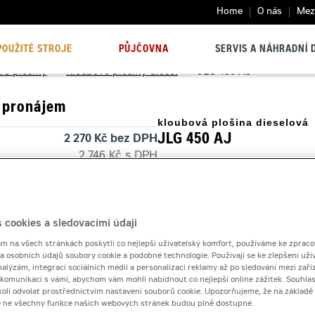
Home
O nás
Mezi
POUŽITÉ STROJE
PŮJČOVNA
SERVIS A NÁHRADNÍ D
vé plošiny
>
Kloubové plošiny diesel
>
JLG 450 AJ
 pronájem
kloubová plošina dieselová
JLG 450 AJ
2 270 Kč bez DPH
2 746 Kč s DPH
Kloubová plošina JLG 450 AJ j
 dnů
1 890 Kč bez DPH
výbornou obratností.
2 286 Kč s DPH
30 000 Kč
 cookies a sledovacími údaji
Kontaktní půjčovna
 na všech stránkách poskytli co nejlepší uživatelský komfort, používáme ke zpraco
 a osobních údajů soubory cookie a podobné technologie. Používají se ke zlepšení uži
nalýzám, integraci sociálních médií a personalizaci reklamy až po sledování mezi zaříz
Pronájem od
i komunikaci s vámi, abychom vám mohli nabídnout co nejlepší online zážitek. Souhlas
dykoli odvolat prostřednictvím nastavení souborů cookie. Upozorňujeme, že na základ
e ne všechny funkce našich webových stránek budou plně dostupné.