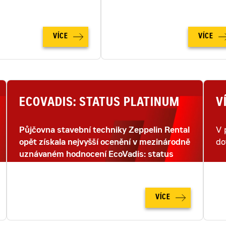
na zcela novou úroveň.
VÍCE
VÍCE
ECOVADIS: STATUS PLATINUM
V
Půjčovna stavební techniky Zeppelin Rental
V 
opět získala nejvyšší ocenění v mezinárodně
do
uznávaném hodnocení EcoVadis: status
PLATINUM.
VÍCE