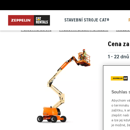
STAVEBNÍ STROJE CAT®
Půjčovna strojů
>
Pracovní plošiny a lešení
>
Kloubo
Cena za
1 - 22 dnů
23 a více
Kauce
Souhlas s
Abychom vám
o terminálu
zážitku, k a
zlepšit naš
a lze jej k
je možné, ž