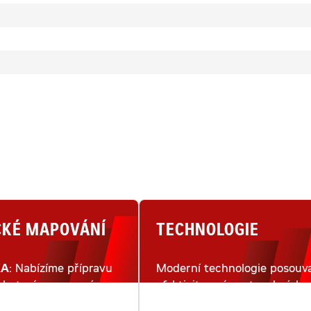
CKÉ MAPOVÁNÍ
TECHNOLOGIE
KA
: Nabízíme přípravu
Moderní technologie posouva
lu terénu pomocí
efektivitu práce stavebních
ho snímkování dronem.
strojů na moderním staveništ