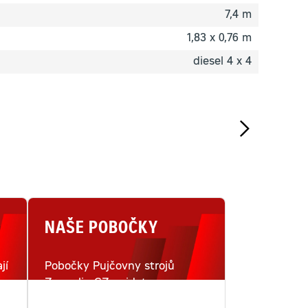
7,4 m
1,83 x 0,76 m
diesel 4 x 4
NAŠE POBOČKY
jí
Pobočky Pujčovny strojů
Zeppelin CZ najdete na
i
šestnácti místech v České