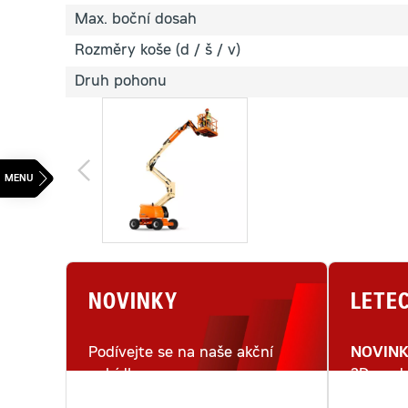
Max. boční dosah
Rozměry koše (d / š / v)
Druh pohonu
NOVINKY
LETE
Podívejte se na naše akční
NOVIN
nabídky.
3D mode
letecké