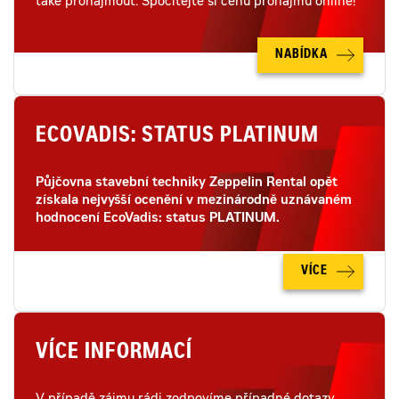
také pronajmout. Spočítejte si cenu pronájmu online!
NABÍDKA
ECOVADIS: STATUS PLATINUM
Půjčovna stavební techniky Zeppelin Rental opět
získala nejvyšší ocenění v mezinárodně uznávaném
hodnocení EcoVadis: status PLATINUM.
VÍCE
VÍCE INFORMACÍ