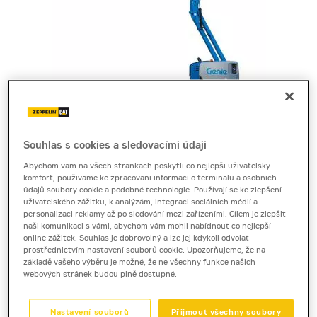
Cena za pronájem
Souhlas s cookies a sledovacími údaji
1 - 22 dnů
Abychom vám na všech stránkách poskytli co nejlepší uživatelský
komfort, používáme ke zpracování informací o terminálu a osobních
2 270 Kč bez DPH
údajů soubory cookie a podobné technologie. Používají se ke zlepšení
2 746 Kč s DPH
uživatelského zážitku, k analýzám, integraci sociálních médií a
personalizaci reklamy až po sledování mezi zařízeními. Cílem je zlepšit
23 a více dnů
naši komunikaci s vámi, abychom vám mohli nabídnout co nejlepší
online zážitek. Souhlas je dobrovolný a lze jej kdykoli odvolat
1 890 Kč bez DPH
prostřednictvím nastavení souborů cookie. Upozorňujeme, že na
2 286 Kč s DPH
základě vašeho výběru je možné, že ne všechny funkce našich
webových stránek budou plně dostupné.
Kauce
30 000 Kč
Nastavení souborů
Přijmout všechny soubory