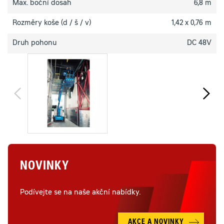
Max. boční dosah
6,8 m
Rozměry koše (d / š / v)
1,42 x 0,76 m
Druh pohonu
DC 48V
NOVINKY
Podívejte se na naše akční nabídky.
AKCE A NOVINKY