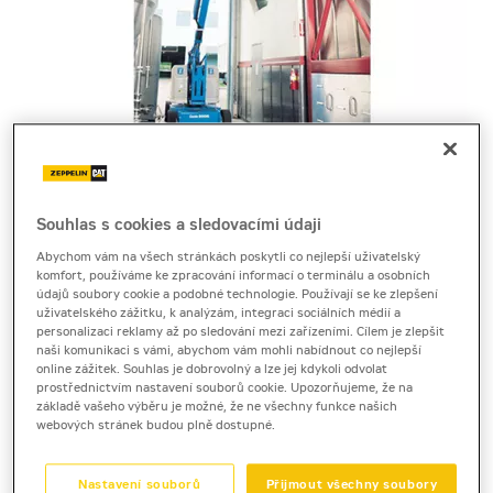
Cena za pronájem
Souhlas s cookies a sledovacími údaji
Abychom vám na všech stránkách poskytli co nejlepší uživatelský
1 - 22 dnů
komfort, používáme ke zpracování informací o terminálu a osobních
údajů soubory cookie a podobné technologie. Používají se ke zlepšení
1 840 Kč bez DPH
uživatelského zážitku, k analýzám, integraci sociálních médií a
2 226 Kč s DPH
personalizaci reklamy až po sledování mezi zařízeními. Cílem je zlepšit
naši komunikaci s vámi, abychom vám mohli nabídnout co nejlepší
23 a více dnů
online zážitek. Souhlas je dobrovolný a lze jej kdykoli odvolat
prostřednictvím nastavení souborů cookie. Upozorňujeme, že na
1 580 Kč bez DPH
základě vašeho výběru je možné, že ne všechny funkce našich
1 911 Kč s DPH
webových stránek budou plně dostupné.
Kauce
Nastavení souborů
Přijmout všechny soubory
30 000 Kč