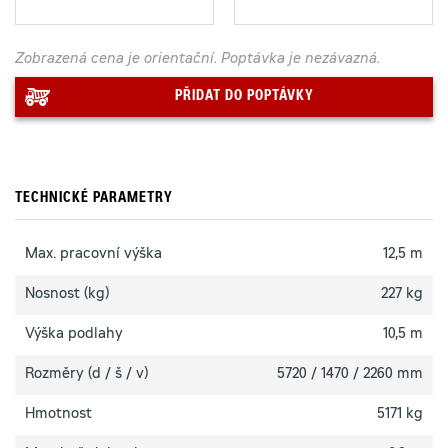
Zobrazená cena je orientační. Poptávka je nezávazná.
PŘIDAT DO POPTÁVKY
TECHNICKÉ PARAMETRY
Max. pracovní výška
12,5 m
Nosnost (kg)
227 kg
Výška podlahy
10,5 m
Rozměry (d / š / v)
5720 / 1470 / 2260 mm
Hmotnost
5171 kg