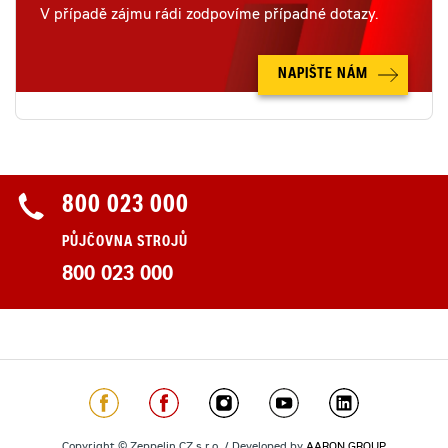
V případě zájmu rádi zodpovíme případné dotazy.
NAPIŠTE NÁM
800 023 000
PŮJČOVNA STROJŮ
800 023 000
Copyright © Zeppelin CZ s.r.o. / Developed by
AARON GROUP