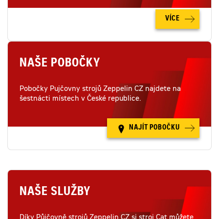
VÍCE
NAŠE POBOČKY
Pobočky Pujčovny strojů Zeppelin CZ najdete na
šestnácti místech v České republice.
NAJÍT POBOČKU
NAŠE SLUŽBY
Díky Půjčovně strojů Zeppelin CZ si stroj Cat můžete