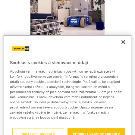
Cena za pronájem
Souhlas s cookies a sledovacími údaji
Abychom vám na všech stránkách poskytli co nejlepší uživatelský
1 - 22 dnů
komfort, používáme ke zpracování informací o terminálu a osobních
údajů soubory cookie a podobné technologie. Používají se ke zlepšení
1 730 Kč bez DPH
uživatelského zážitku, k analýzám, integraci sociálních médií a
2 093 Kč s DPH
personalizaci reklamy až po sledování mezi zařízeními. Cílem je zlepšit
naši komunikaci s vámi, abychom vám mohli nabídnout co nejlepší
23 a více dnů
online zážitek. Souhlas je dobrovolný a lze jej kdykoli odvolat
prostřednictvím nastavení souborů cookie. Upozorňujeme, že na
1 460 Kč bez DPH
základě vašeho výběru je možné, že ne všechny funkce našich
1 766 Kč s DPH
webových stránek budou plně dostupné.
Kauce
30 000 Kč
Nastavení souborů
Přijmout všechny soubory