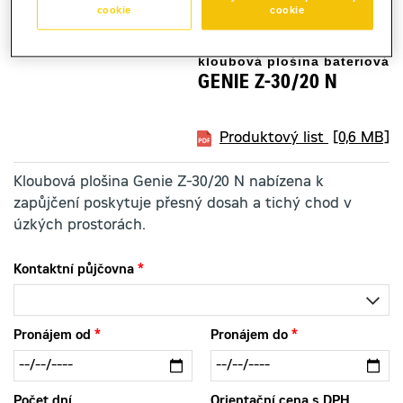
cookie
cookie
kloubová plošina bateriová
GENIE Z-30/20 N
Produktový list
[0,6 MB]
Kloubová plošina Genie Z-30/20 N nabízena k
zapůjčení poskytuje přesný dosah a tichý chod v
úzkých prostorách.
Kontaktní půjčovna
Pronájem od
Pronájem do
Počet dní
Orientační cena s DPH