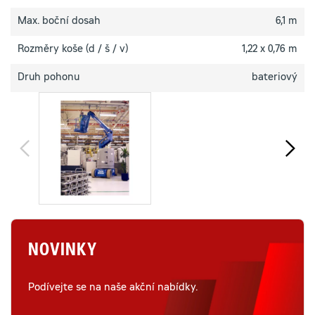
Max. boční dosah
6,1 m
Rozměry koše (d / š / v)
1,22 x 0,76 m
Druh pohonu
bateriový
NOVINKY
Podívejte se na naše akční nabídky.