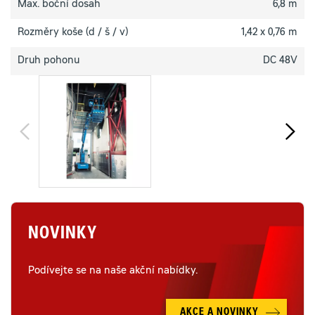
Max. boční dosah
6,8 m
Rozměry koše (d / š / v)
1,42 x 0,76 m
Druh pohonu
DC 48V
NOVINKY
Podívejte se na naše akční nabídky.
AKCE A NOVINKY