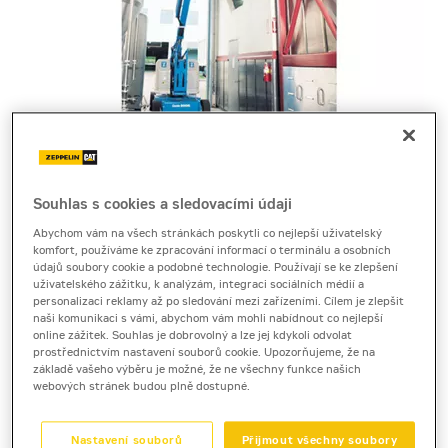
Cena za pronájem
Souhlas s cookies a sledovacími údaji
Abychom vám na všech stránkách poskytli co nejlepší uživatelský
1 - 22 dnů
komfort, používáme ke zpracování informací o terminálu a osobních
údajů soubory cookie a podobné technologie. Používají se ke zlepšení
1 840 Kč bez DPH
uživatelského zážitku, k analýzám, integraci sociálních médií a
2 226 Kč s DPH
personalizaci reklamy až po sledování mezi zařízeními. Cílem je zlepšit
naši komunikaci s vámi, abychom vám mohli nabídnout co nejlepší
23 a více dnů
online zážitek. Souhlas je dobrovolný a lze jej kdykoli odvolat
prostřednictvím nastavení souborů cookie. Upozorňujeme, že na
1 580 Kč bez DPH
základě vašeho výběru je možné, že ne všechny funkce našich
1 911 Kč s DPH
webových stránek budou plně dostupné.
Kauce
Nastavení souborů
Přijmout všechny soubory
30 000 Kč