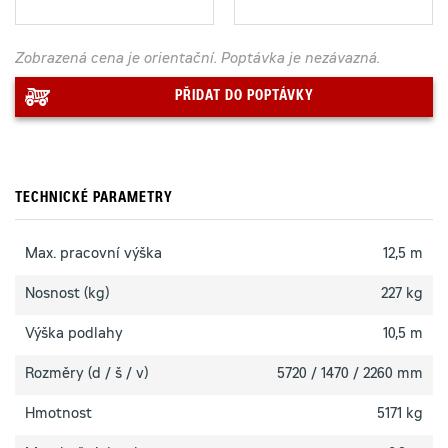
Zobrazená cena je orientační. Poptávka je nezávazná.
PŘIDAT DO POPTÁVKY
TECHNICKÉ PARAMETRY
Max. pracovní výška
12,5 m
Nosnost (kg)
227 kg
Výška podlahy
10,5 m
Rozměry (d / š / v)
5720 / 1470 / 2260 mm
Hmotnost
5171 kg