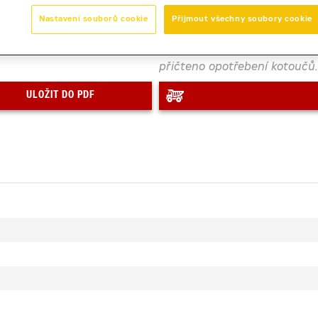
Nastavení souborů cookie
Přijmout všechny soubory cookie
Zobrazená cena je orientačn
přičteno opotřebení kotoučů.
ULOŽIT DO PDF