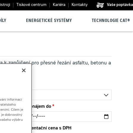
stroji
Tiskové centrum
Kariéra
Kontakty
Vaše poptávka
ÍLY
ENERGETICKÉ SYSTÉMY
TECHNOLOGIE CAT®
a k zapůjčení pro přesné řezání asfaltu, betonu a
vání informací
vatelského
Pronájem do
eními. Cílem je
 je dobrovolný
ě vašeho výběru
Orientační cena s DPH