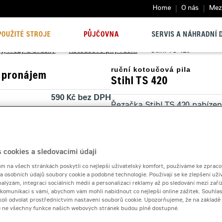
Home
O nás
Mezi
POUŽITÉ STROJE
PŮJČOVNA
SERVIS A NÁHRADNÍ D
y, frézy a brusky
>
Kotoučové pily ruční
>
Stihl TS 420
ruční kotoučová pila
 pronájem
Stihl TS 420
590 Kč bez DPH
Řezačka Stihl TS 420 nabízen
713 Kč s DPH
stavebních materiálů.
 dnů
550 Kč bez DPH
665 Kč s DPH
Kontaktní půjčovna
 cookies a sledovacími údaji
50 000 Kč
 na všech stránkách poskytli co nejlepší uživatelský komfort, používáme ke zpraco
 a osobních údajů soubory cookie a podobné technologie. Používají se ke zlepšení uži
Pronájem od
nalýzám, integraci sociálních médií a personalizaci reklamy až po sledování mezi zaříz
i komunikaci s vámi, abychom vám mohli nabídnout co nejlepší online zážitek. Souhlas
dykoli odvolat prostřednictvím nastavení souborů cookie. Upozorňujeme, že na základ
e ne všechny funkce našich webových stránek budou plně dostupné.
Počet dní