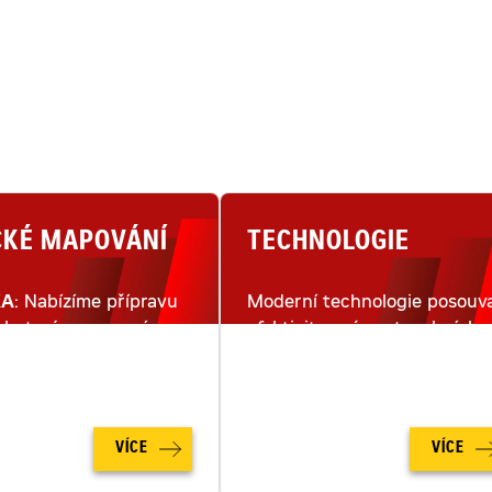
CKÉ MAPOVÁNÍ
TECHNOLOGIE
KA
: Nabízíme přípravu
Moderní technologie posouva
lu terénu pomocí
efektivitu práce stavebních
ho snímkování dronem.
strojů na moderním staveništ
na zcela novou úroveň.
VÍCE
VÍCE