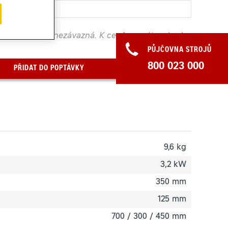
í. Poptávka je nezávazná. K ceně pronájmu bude
PŮJČOVNA STROJŮ
800 023 000
PŘIDAT DO POPTÁVKY
9,6 kg
3,2 kW
350 mm
125 mm
700 / 300 / 450 mm