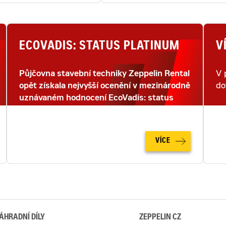
ECOVADIS: STATUS PLATINUM
V
Půjčovna stavební techniky Zeppelin Rental
V 
opět získala nejvyšší ocenění v mezinárodně
do
uznávaném hodnocení EcoVadis: status
PLATINUM.
VÍCE
ÁHRADNÍ DÍLY
ZEPPELIN CZ