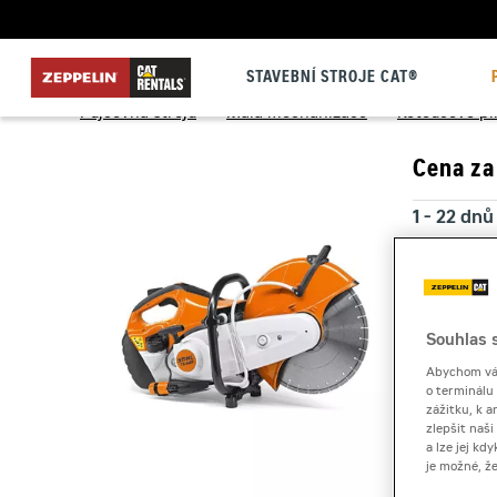
STAVEBNÍ STROJE CAT®
Půjčovna strojů
>
Malá mechanizace
>
Kotoučové pil
Cena za
1 - 22 dnů
23 a více
Souhlas s
Kauce
Abychom vám
o terminálu
zážitku, k a
zlepšit naš
a lze jej k
je možné, ž