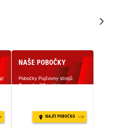
NAŠE POBOČKY
jí
Pobočky Pujčovny strojů
Zeppelin CZ najdete na
i
šestnácti místech v České
republice.
NAJÍT POBOČKU