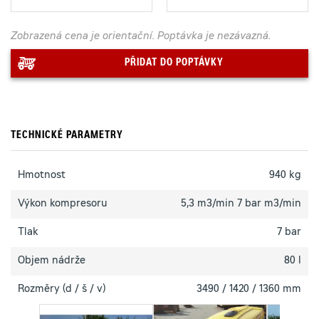
Zobrazená cena je orientační. Poptávka je nezávazná.
PŘIDAT DO POPTÁVKY
TECHNICKÉ PARAMETRY
Hmotnost
940 kg
Výkon kompresoru
5,3 m3/min 7 bar m3/min
Tlak
7 bar
Objem nádrže
80 l
Rozměry (d / š / v)
3490 / 1420 / 1360 mm