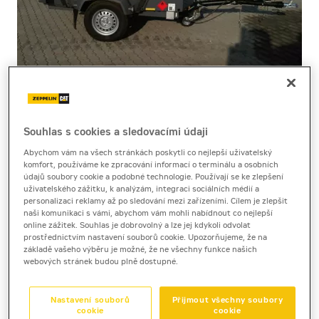
Souhlas s cookies a sledovacími údaji
Cena za pronájem
Abychom vám na všech stránkách poskytli co nejlepší uživatelský
komfort, používáme ke zpracování informací o terminálu a osobních
1 - 22 dnů
údajů soubory cookie a podobné technologie. Používají se ke zlepšení
uživatelského zážitku, k analýzám, integraci sociálních médií a
2 010 Kč bez DPH
personalizaci reklamy až po sledování mezi zařízeními. Cílem je zlepšit
naši komunikaci s vámi, abychom vám mohli nabídnout co nejlepší
2 432 Kč s DPH
online zážitek. Souhlas je dobrovolný a lze jej kdykoli odvolat
23 a více dnů
prostřednictvím nastavení souborů cookie. Upozorňujeme, že na
základě vašeho výběru je možné, že ne všechny funkce našich
1 740 Kč bez DPH
webových stránek budou plně dostupné.
2 105 Kč s DPH
Kauce
Nastavení souborů
Přijmout všechny soubory
cookie
cookie
20 000 Kč