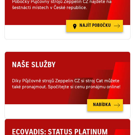
Pobočky Pujčovny strojů Zeppelin CZ najdete na
šestnácti místech v České republice.
NAJÍT POBOČKU
NAŠE SLUŽBY
Díky Půjčovně strojů Zeppelin CZ si stroj Cat můžete
také pronajmout. Spočítejte si cenu pronájmu online!
NABÍDKA
ECOVADIS: STATUS PLATINUM