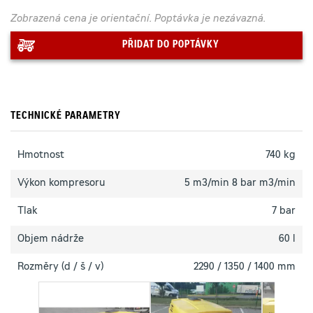
Zobrazená cena je orientační. Poptávka je nezávazná.
PŘIDAT DO POPTÁVKY
TECHNICKÉ PARAMETRY
Hmotnost
740 kg
Výkon kompresoru
5 m3/min 8 bar m3/min
Tlak
7 bar
Objem nádrže
60 l
Rozměry (d / š / v)
2290 / 1350 / 1400 mm