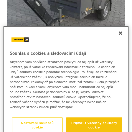
Souhlas s cookies a sledovacími údaji
Cena za pronájem
Abychom vám na všech stránkách poskytli co nejlepší uživatelský
komfort, používáme ke zpracování informací o terminálu a osobních
údajů soubory cookie a podobné technologie. Používají se ke zlepšení
1 - 22 dnů
uživatelského zážitku, k analýzám, integraci sociálních médií a
1 900 Kč bez DPH
personalizaci reklamy až po sledování mezi zařízeními. Cílem je zlepšit
naši komunikaci s vámi, abychom vám mohli nabídnout co nejlepší
2 299 Kč s DPH
online zážitek. Souhlas je dobrovolný a lze jej kdykoli odvolat
prostřednictvím nastavení souborů cookie. Upozorňujeme, že na
23 a více dnů
základě vašeho výběru je možné, že ne všechny funkce našich
1 640 Kč bez DPH
webových stránek budou plně dostupné.
1 984 Kč s DPH
Nastavení souborů
Přijmout všechny soubory
Kauce
cookie
cookie
20 000 Kč