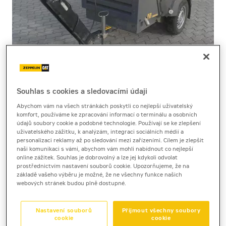
Souhlas s cookies a sledovacími údaji
Cena za pronájem
Abychom vám na všech stránkách poskytli co nejlepší uživatelský
komfort, používáme ke zpracování informací o terminálu a osobních
údajů soubory cookie a podobné technologie. Používají se ke zlepšení
1 - 22 dnů
uživatelského zážitku, k analýzám, integraci sociálních médií a
1 900 Kč bez DPH
personalizaci reklamy až po sledování mezi zařízeními. Cílem je zlepšit
naši komunikaci s vámi, abychom vám mohli nabídnout co nejlepší
2 299 Kč s DPH
online zážitek. Souhlas je dobrovolný a lze jej kdykoli odvolat
prostřednictvím nastavení souborů cookie. Upozorňujeme, že na
23 a více dnů
základě vašeho výběru je možné, že ne všechny funkce našich
1 640 Kč bez DPH
webových stránek budou plně dostupné.
1 984 Kč s DPH
Nastavení souborů
Přijmout všechny soubory
Kauce
cookie
cookie
20 000 Kč