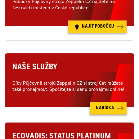
Pobočky Pujčovny strojů Zeppelin CZ najdete na
šestnácti místech v České republice.
NAJÍT POBOČKU
NAŠE SLUŽBY
Díky Půjčovně strojů Zeppelin CZ si stroj Cat můžete
také pronajmout. Spočítejte si cenu pronájmu online!
NABÍDKA
ECOVADIS: STATUS PLATINUM