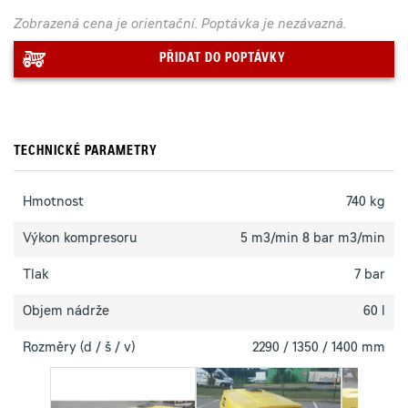
Zobrazená cena je orientační. Poptávka je nezávazná.
PŘIDAT DO POPTÁVKY
TECHNICKÉ PARAMETRY
Hmotnost
740 kg
Výkon kompresoru
5 m3/min 8 bar m3/min
Tlak
7 bar
Objem nádrže
60 l
Rozměry (d / š / v)
2290 / 1350 / 1400 mm