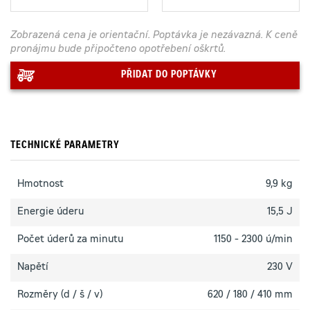
Zobrazená cena je orientační. Poptávka je nezávazná. K ceně
pronájmu bude připočteno opotřebení oškrtů.
PŘIDAT DO POPTÁVKY
TECHNICKÉ PARAMETRY
Hmotnost
9,9 kg
Energie úderu
15,5 J
Počet úderů za minutu
1150 - 2300 ú/min
Napětí
230 V
Rozměry (d / š / v)
620 / 180 / 410 mm