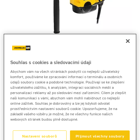
Souhlas s cookies a sledovacími údaji
Cena za pronájem
Abychom vám na všech stránkách poskytli co nejlepší uživatelský
komfort, používáme ke zpracování informací o terminálu a osobních
1 - 22 dnů
údajů soubory cookie a podobné technologie. Používají se ke zlepšení
460 Kč bez DPH
uživatelského zážitku, k analýzám, integraci sociálních médií a
personalizaci reklamy až po sledování mezi zařízeními. Cílem je zlepšit
556 Kč s DPH
naši komunikaci s vámi, abychom vám mohli nabídnout co nejlepší
online zážitek. Souhlas je dobrovolný a lze jej kdykoli odvolat
23 a více dnů
prostřednictvím nastavení souborů cookie. Upozorňujeme, že na
440 Kč bez DPH
základě vašeho výběru je možné, že ne všechny funkce našich
webových stránek budou plně dostupné.
532 Kč s DPH
Kauce
Nastavení souborů
Přijmout všechny soubory
5 000 Kč