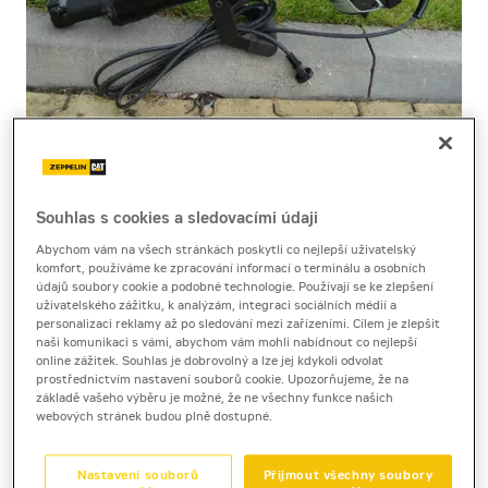
Souhlas s cookies a sledovacími údaji
Cena za pronájem
Abychom vám na všech stránkách poskytli co nejlepší uživatelský
komfort, používáme ke zpracování informací o terminálu a osobních
1 - 22 dnů
údajů soubory cookie a podobné technologie. Používají se ke zlepšení
520 Kč bez DPH
uživatelského zážitku, k analýzám, integraci sociálních médií a
personalizaci reklamy až po sledování mezi zařízeními. Cílem je zlepšit
629 Kč s DPH
naši komunikaci s vámi, abychom vám mohli nabídnout co nejlepší
online zážitek. Souhlas je dobrovolný a lze jej kdykoli odvolat
23 a více dnů
prostřednictvím nastavení souborů cookie. Upozorňujeme, že na
520 Kč bez DPH
základě vašeho výběru je možné, že ne všechny funkce našich
webových stránek budou plně dostupné.
629 Kč s DPH
Kauce
Nastavení souborů
Přijmout všechny soubory
10 000 Kč