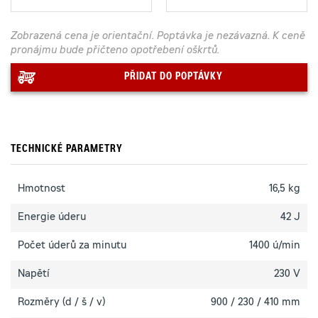
Zobrazená cena je orientační. Poptávka je nezávazná. K ceně
pronájmu bude přičteno opotřebení oškrtů.
PŘIDAT DO POPTÁVKY
TECHNICKÉ PARAMETRY
Hmotnost
16,5 kg
Energie úderu
42 J
Počet úderů za minutu
1400 ú/min
Napětí
230 V
Rozměry (d / š / v)
900 / 230 / 410 mm