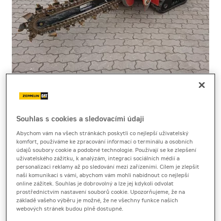
Cena za pronájem
Souhlas s cookies a sledovacími údaji
1 - 22 dnů
Abychom vám na všech stránkách poskytli co nejlepší uživatelský
3 780 Kč bez DPH
komfort, používáme ke zpracování informací o terminálu a osobních
4 573 Kč s DPH
údajů soubory cookie a podobné technologie. Používají se ke zlepšení
uživatelského zážitku, k analýzám, integraci sociálních médií a
23 a více dnů
personalizaci reklamy až po sledování mezi zařízeními. Cílem je zlepšit
naši komunikaci s vámi, abychom vám mohli nabídnout co nejlepší
3 090 Kč bez DPH
online zážitek. Souhlas je dobrovolný a lze jej kdykoli odvolat
3 738 Kč s DPH
prostřednictvím nastavení souborů cookie. Upozorňujeme, že na
základě vašeho výběru je možné, že ne všechny funkce našich
Kauce
webových stránek budou plně dostupné.
10 000 Kč