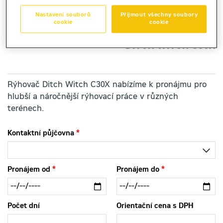
Nastavení souborů
Přijmout všechny soubory
cookie
cookie
rýhovač
DITCH WITCH C30X
Rýhovač Ditch Witch C30X nabízíme k pronájmu pro
hlubší a náročnější rýhovací práce v různých
terénech.
Kontaktní půjčovna
Pronájem od
Pronájem do
Počet dní
Orientační cena s DPH