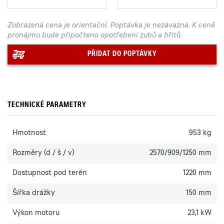
Zobrazená cena je orientační. Poptávka je nezávazná. K ceně
pronájmu bude připočteno opotřebení zubů a břitů.
PŘIDAT DO POPTÁVKY
TECHNICKÉ PARAMETRY
Hmotnost
953 kg
Rozměry (d / š / v)
2570/909/1250 mm
Dostupnost pod terén
1220 mm
Šířka drážky
150 mm
Výkon motoru
23,1 kW