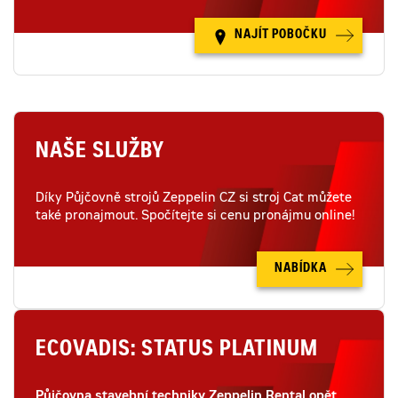
NAJÍT POBOČKU
NAŠE SLUŽBY
Díky Půjčovně strojů Zeppelin CZ si stroj Cat můžete
také pronajmout. Spočítejte si cenu pronájmu online!
NABÍDKA
ECOVADIS: STATUS PLATINUM
Půjčovna stavební techniky Zeppelin Rental opět