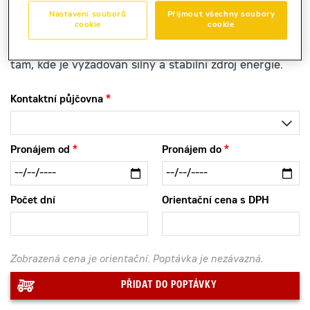
Nastavení souborů
Přijmout všechny soubory
cookie
cookie
Elektrocentrálu Cat GEP 110-4 nabízíme k zapůjčení
tam, kde je vyžadován silný a stabilní zdroj energie.
Kontaktní půjčovna
Pronájem od
Pronájem do
Počet dní
Orientační cena s DPH
Zobrazená cena je orientační. Poptávka je nezávazná.
PŘIDAT DO POPTÁVKY