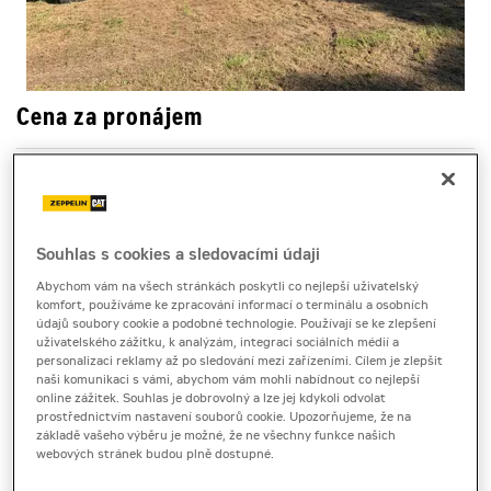
Cena za pronájem
1 - 22 dnů
4 550 Kč bez DPH
5 505 Kč s DPH
Souhlas s cookies a sledovacími údaji
23 a více dnů
4 160 Kč bez DPH
Abychom vám na všech stránkách poskytli co nejlepší uživatelský
komfort, používáme ke zpracování informací o terminálu a osobních
5 033 Kč s DPH
údajů soubory cookie a podobné technologie. Používají se ke zlepšení
uživatelského zážitku, k analýzám, integraci sociálních médií a
Kauce
personalizaci reklamy až po sledování mezi zařízeními. Cílem je zlepšit
30 000 Kč
naši komunikaci s vámi, abychom vám mohli nabídnout co nejlepší
online zážitek. Souhlas je dobrovolný a lze jej kdykoli odvolat
prostřednictvím nastavení souborů cookie. Upozorňujeme, že na
základě vašeho výběru je možné, že ne všechny funkce našich
diesel agregáty
webových stránek budou plně dostupné.
Cat GEP 110 - 4