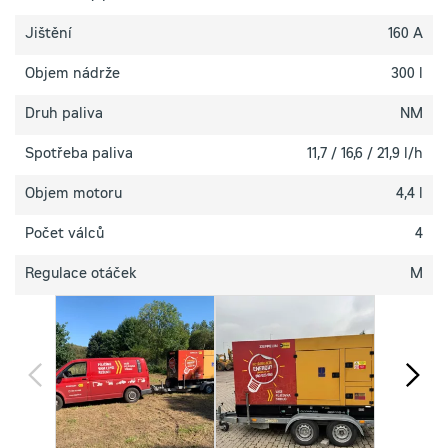
Jištění
160 A
Objem nádrže
300 l
Druh paliva
NM
Spotřeba paliva
11,7 / 16,6 / 21,9 l/h
Objem motoru
4,4 l
Počet válců
4
Regulace otáček
M