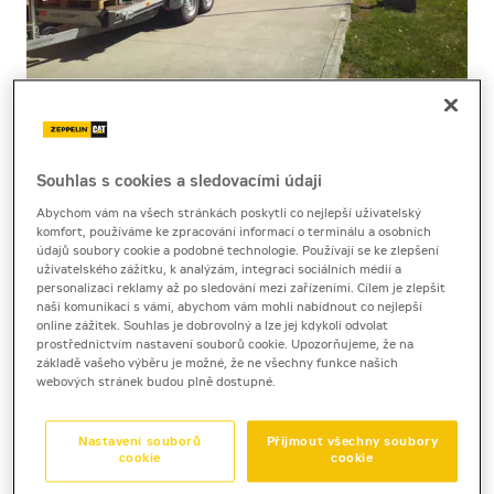
Cena za pronájem
1 - 22 dnů
Souhlas s cookies a sledovacími údaji
na dotaz bez DPH
Abychom vám na všech stránkách poskytli co nejlepší uživatelský
na dotaz s DPH
komfort, používáme ke zpracování informací o terminálu a osobních
údajů soubory cookie a podobné technologie. Používají se ke zlepšení
23 a více dnů
uživatelského zážitku, k analýzám, integraci sociálních médií a
na dotaz bez DPH
personalizaci reklamy až po sledování mezi zařízeními. Cílem je zlepšit
naši komunikaci s vámi, abychom vám mohli nabídnout co nejlepší
na dotaz s DPH
online zážitek. Souhlas je dobrovolný a lze jej kdykoli odvolat
prostřednictvím nastavení souborů cookie. Upozorňujeme, že na
Kauce
základě vašeho výběru je možné, že ne všechny funkce našich
20 000 Kč
webových stránek budou plně dostupné.
Nastavení souborů
Přijmout všechny soubory
odporová zátěž 1000 kW
cookie
cookie
Slovácké strojírny LB1000 kW