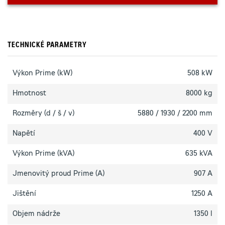
TECHNICKÉ PARAMETRY
Výkon Prime (kW)
508 kW
Hmotnost
8000 kg
Rozměry (d / š / v)
5880 / 1930 / 2200 mm
Napětí
400 V
Výkon Prime (kVA)
635 kVA
Jmenovitý proud Prime (A)
907 A
Jištění
1250 A
Objem nádrže
1350 l