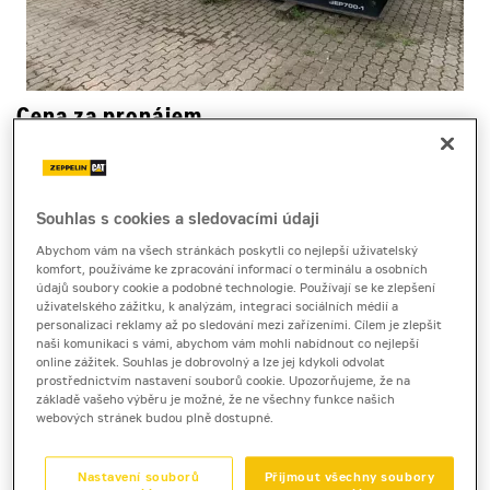
Cena za pronájem
1 - 22 dnů
na dotaz bez DPH
Souhlas s cookies a sledovacími údaji
na dotaz s DPH
Abychom vám na všech stránkách poskytli co nejlepší uživatelský
23 a více dnů
komfort, používáme ke zpracování informací o terminálu a osobních
na dotaz bez DPH
údajů soubory cookie a podobné technologie. Používají se ke zlepšení
uživatelského zážitku, k analýzám, integraci sociálních médií a
na dotaz s DPH
personalizaci reklamy až po sledování mezi zařízeními. Cílem je zlepšit
naši komunikaci s vámi, abychom vám mohli nabídnout co nejlepší
Kauce
online zážitek. Souhlas je dobrovolný a lze jej kdykoli odvolat
30 000 Kč
prostřednictvím nastavení souborů cookie. Upozorňujeme, že na
základě vašeho výběru je možné, že ne všechny funkce našich
webových stránek budou plně dostupné.
stacionární elektrocentrála
Cat GEP 700
Nastavení souborů
Přijmout všechny soubory