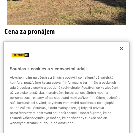
Cena za pronájem
1 - 22 dnů
4 550 Kč bez DPH
5 505 Kč s DPH
Souhlas s cookies a sledovacími údaji
23 a více dnů
4 160 Kč bez DPH
Abychom vám na všech stránkách poskytli co nejlepší uživatelský
komfort, používáme ke zpracování informací o terminálu a osobních
5 033 Kč s DPH
údajů soubory cookie a podobné technologie. Používají se ke zlepšení
uživatelského zážitku, k analýzám, integraci sociálních médií a
Kauce
personalizaci reklamy až po sledování mezi zařízeními. Cílem je zlepšit
30 000 Kč
naši komunikaci s vámi, abychom vám mohli nabídnout co nejlepší
online zážitek. Souhlas je dobrovolný a lze jej kdykoli odvolat
prostřednictvím nastavení souborů cookie. Upozorňujeme, že na
základě vašeho výběru je možné, že ne všechny funkce našich
diesel agregáty
webových stránek budou plně dostupné.
Cat GEP 110 - 4