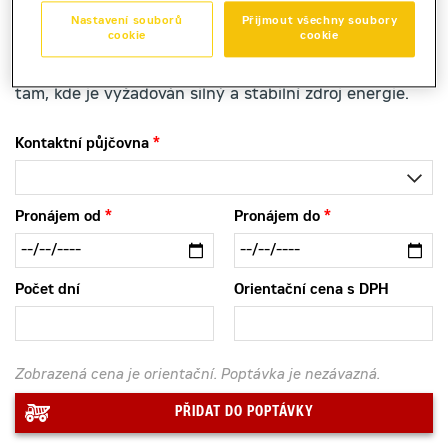
Nastavení souborů
Přijmout všechny soubory
cookie
cookie
Elektrocentrálu Cat GEP 110-4 nabízíme k zapůjčení
tam, kde je vyžadován silný a stabilní zdroj energie.
Kontaktní půjčovna
Pronájem od
Pronájem do
Počet dní
Orientační cena s DPH
Zobrazená cena je orientační. Poptávka je nezávazná.
PŘIDAT DO POPTÁVKY