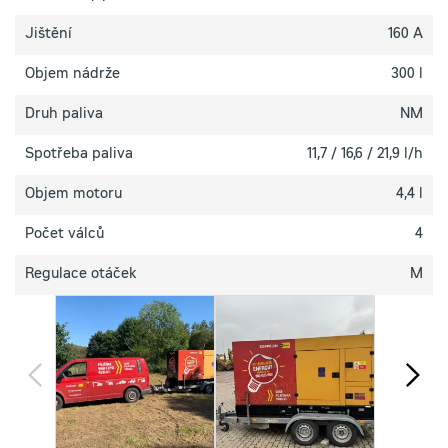
Jištění
160 A
Objem nádrže
300 l
Druh paliva
NM
Spotřeba paliva
11,7 / 16,6 / 21,9 l/h
Objem motoru
4,4 l
Počet válců
4
Regulace otáček
M