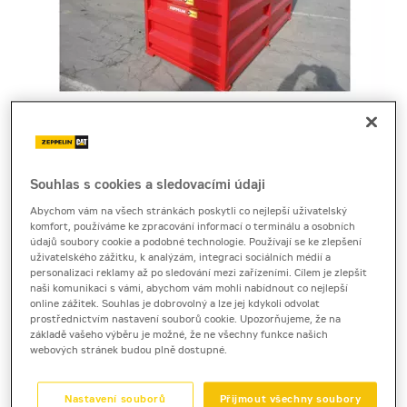
Cena za pronájem
Souhlas s cookies a sledovacími údaji
Abychom vám na všech stránkách poskytli co nejlepší uživatelský
1 - 22 dnů
komfort, používáme ke zpracování informací o terminálu a osobních
údajů soubory cookie a podobné technologie. Používají se ke zlepšení
2 830 Kč bez DPH
uživatelského zážitku, k analýzám, integraci sociálních médií a
3 424 Kč s DPH
personalizaci reklamy až po sledování mezi zařízeními. Cílem je zlepšit
naši komunikaci s vámi, abychom vám mohli nabídnout co nejlepší
23 a více dnů
online zážitek. Souhlas je dobrovolný a lze jej kdykoli odvolat
prostřednictvím nastavení souborů cookie. Upozorňujeme, že na
2 280 Kč bez DPH
základě vašeho výběru je možné, že ne všechny funkce našich
2 758 Kč s DPH
webových stránek budou plně dostupné.
Kauce
Nastavení souborů
Přijmout všechny soubory
20 000 Kč