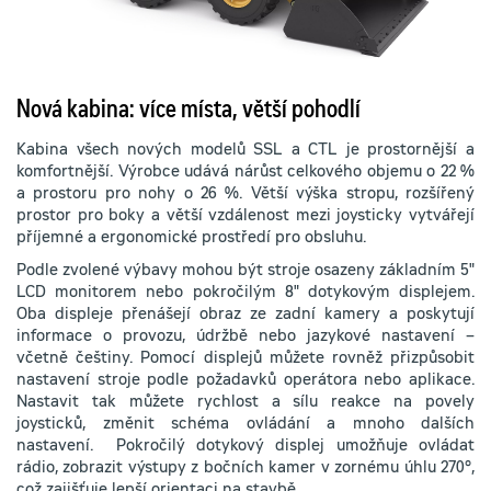
Nová kabina: více místa, větší pohodlí
Kabina všech nových modelů SSL a CTL je prostornější a
komfortnější. Výrobce udává nárůst celkového objemu o 22 %
a prostoru pro nohy o 26 %. Větší výška stropu, rozšířený
prostor pro boky a větší vzdálenost mezi joysticky vytvářejí
příjemné a ergonomické prostředí pro obsluhu.
Podle zvolené výbavy mohou být stroje osazeny základním 5"
LCD monitorem nebo pokročilým 8" dotykovým displejem.
Oba displeje přenášejí obraz ze zadní kamery a poskytují
informace o provozu, údržbě nebo jazykové nastavení –
včetně češtiny. Pomocí displejů můžete rovněž přizpůsobit
nastavení stroje podle požadavků operátora nebo aplikace.
Nastavit tak můžete rychlost a sílu reakce na povely
joysticků, změnit schéma ovládání a mnoho dalších
nastavení. Pokročilý dotykový displej umožňuje ovládat
rádio, zobrazit výstupy z bočních kamer v zornému úhlu 270°,
což zajišťuje lepší orientaci na stavbě.