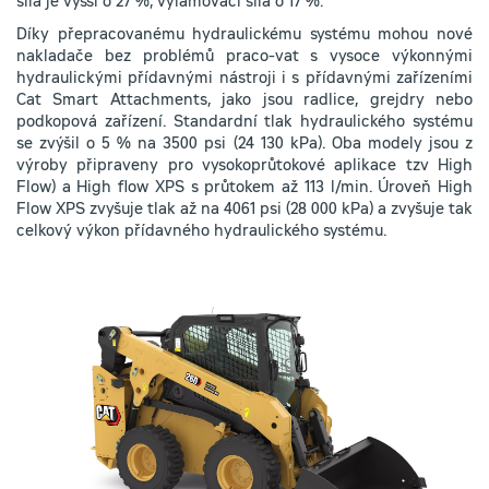
síla je vyšší o 27 %, vylamovací síla o 17 %.
Díky přepracovanému hydraulickému systému mohou nové
nakladače bez problémů praco-vat s vysoce výkonnými
hydraulickými přídavnými nástroji i s přídavnými zařízeními
Cat Smart Attachments, jako jsou radlice, grejdry nebo
podkopová zařízení. Standardní tlak hydraulického systému
se zvýšil o 5 % na 3500 psi (24 130 kPa). Oba modely jsou z
výroby připraveny pro vysokoprůtokové aplikace tzv High
Flow) a High flow XPS s průtokem až 113 l/min. Úroveň High
Flow XPS zvyšuje tlak až na 4061 psi (28 000 kPa) a zvyšuje tak
celkový výkon přídavného hydraulického systému.