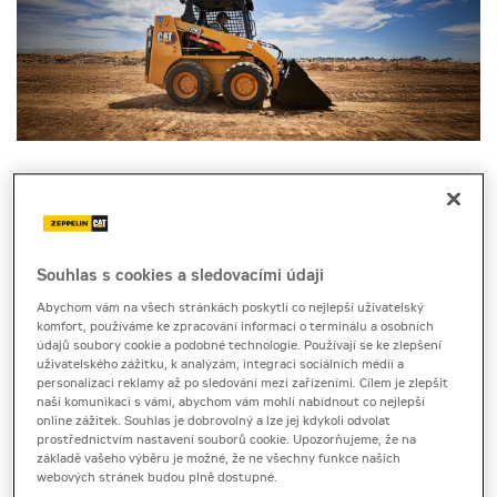
Caterpillar představil novou generaci smykem řízených
nakladačů na podzim loňského roku. Tvoří ji rozsáhlá
modelová řada ve dvou základních variantách –
smykem
řízené kolové nakladače
(SSL) a
kompaktní pásové nakladače
(CTL). Obecně lze říct, že nová generace přináší vyšší zdvih,
Souhlas s cookies a sledovacími údaji
silnější zdvihové a naklápěcí síly a prostornější kabinu, která
Abychom vám na všech stránkách poskytli co nejlepší uživatelský
výrazně zlepšuje pracovní komfort obsluhy. Nové stroje si
komfort, používáme ke zpracování informací o terminálu a osobních
zachovávají všechny silné stránky svých předchůdců a
údajů soubory cookie a podobné technologie. Používají se ke zlepšení
zároveň přinášejí řadu vylepšení. Nabízejí vyšší výkon, a
uživatelského zážitku, k analýzám, integraci sociálních médií a
hlavně točivý moment, zlepšenou stabilitu, větší komfort a
personalizaci reklamy až po sledování mezi zařízeními. Cílem je zlepšit
naši komunikaci s vámi, abychom vám mohli nabídnout co nejlepší
nové technologické funkce, které rozšiřují jejich možnosti
online zážitek. Souhlas je dobrovolný a lze jej kdykoli odvolat
nasazení.
prostřednictvím nastavení souborů cookie. Upozorňujeme, že na
základě vašeho výběru je možné, že ne všechny funkce našich
Jak se
webových stránek budou plně dostupné.