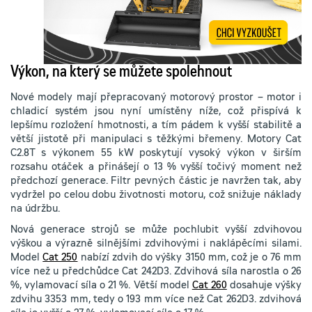
Výkon, na který se můžete spolehnout
Nové modely mají přepracovaný motorový prostor – motor i
chladicí systém jsou nyní umístěny níže, což přispívá k
lepšímu rozložení hmotnosti, a tím pádem k vyšší stabilitě a
větší jistotě při manipulaci s těžkými břemeny. Motory Cat
C2.8T s výkonem 55 kW poskytují vysoký výkon v širším
rozsahu otáček a přinášejí o 13 % vyšší točivý moment než
předchozí generace. Filtr pevných částic je navržen tak, aby
vydržel po celou dobu životnosti motoru, což snižuje náklady
na údržbu.
Nová generace strojů se může pochlubit vyšší zdvihovou
výškou a výrazně silnějšími zdvihovými i naklápěcími silami.
Model
Cat 250
nabízí zdvih do výšky 3150 mm, což je o 76 mm
více než u předchůdce Cat 242D3. Zdvihová síla narostla o 26
%, vylamovací síla o 21 %. Větší model
Cat 260
dosahuje výšky
zdvihu 3353 mm, tedy o 193 mm více než Cat 262D3. zdvihová