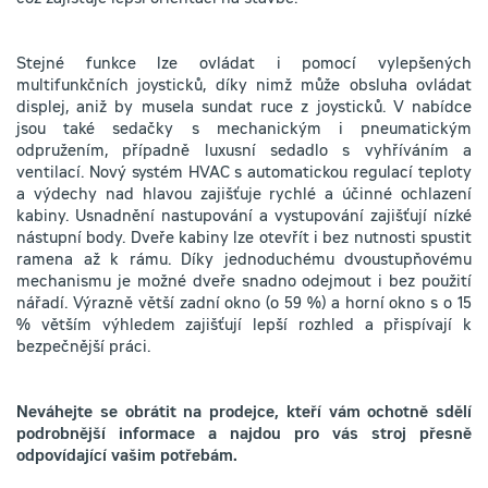
Stejné funkce lze ovládat i pomocí vylepšených
multifunkčních joysticků, díky nimž může obsluha ovládat
displej, aniž by musela sundat ruce z joysticků. V nabídce
jsou také sedačky s mechanickým i pneumatickým
odpružením, případně luxusní sedadlo s vyhříváním a
ventilací. Nový systém HVAC s automatickou regulací teploty
a výdechy nad hlavou zajišťuje rychlé a účinné ochlazení
kabiny. Usnadnění nastupování a vystupování zajišťují nízké
nástupní body. Dveře kabiny lze otevřít i bez nutnosti spustit
ramena až k rámu. Díky jednoduchému dvoustupňovému
mechanismu je možné dveře snadno odejmout i bez použití
nářadí. Výrazně větší zadní okno (o 59 %) a horní okno s o 15
% větším výhledem zajišťují lepší rozhled a přispívají k
bezpečnější práci.
Neváhejte se obrátit na prodejce, kteří vám ochotně sdělí
podrobnější informace a najdou pro vás stroj přesně
odpovídající vašim potřebám.