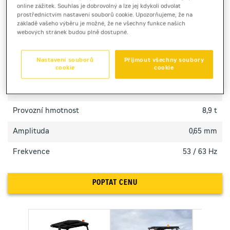
online zážitek. Souhlas je dobrovolný a lze jej kdykoli odvolat
projektech.
prostřednictvím nastavení souborů cookie. Upozorňujeme, že na
základě vašeho výběru je možné, že ne všechny funkce našich
webových stránek budou plně dostupné.
TECHNICKÉ PARAMETRY
Nastavení souborů
Přijmout všechny soubory
cookie
cookie
Výkon motoru
74,4 kW
Pracovní šířka [mm]
1 500 mm
Provozní hmotnost
8,9 t
Amplituda
0,65 mm
Frekvence
53 / 63 Hz
POPTAT CENU