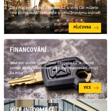
Díky Půjčovně strojů Zeppelin CZ si stroj Cat můžete
také pronajmout. Spočítejte si cenu pronájmu online!
PŮJČOVNA
FINANCOVÁNÍ
Součástí služeb společnosti Zeppelin CZ je rovněž
pomoc se zajištěním komplexního financování strojů
na míru.
VÍCE
VÍCE INFORMACÍ