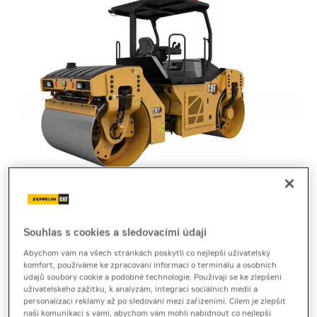
tandemový vibrační válec
Cat CB7
Souhlas s cookies a sledovacími údaji
Abychom vám na všech stránkách poskytli co nejlepší uživatelský
Produktový list
[0,2 MB]
komfort, používáme ke zpracování informací o terminálu a osobních
údajů soubory cookie a podobné technologie. Používají se ke zlepšení
uživatelského zážitku, k analýzám, integraci sociálních médií a
Tandemový válec Cat CB7 s vysokou hmotností přináší
personalizaci reklamy až po sledování mezi zařízeními. Cílem je zlepšit
výbornou huticí sílu a stabilitu na větších asfaltových
naši komunikaci s vámi, abychom vám mohli nabídnout co nejlepší