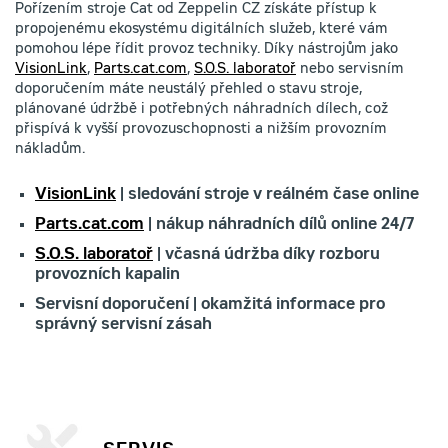
Pořízením stroje Cat od Zeppelin CZ získáte přístup k
propojenému ekosystému digitálních služeb, které vám
pomohou lépe řídit provoz techniky. Díky nástrojům jako
VisionLink
,
Parts.cat.com
,
S.O.S. laboratoř
nebo servisním
doporučením máte neustálý přehled o stavu stroje,
plánované údržbě i potřebných náhradních dílech, což
přispívá k vyšší provozuschopnosti a nižším provozním
nákladům.
VisionLink
| sledování stroje v reálném čase online
Parts.cat.com
| nákup náhradních dílů online 24/7
S.O.S. laboratoř
| včasná údržba díky rozboru
provozních kapalin
Servisní doporučení | okamžitá informace pro
správný servisní zásah