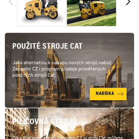
POUŽITÉ STROJE CAT
Jako alternativu k nákupu nových strojů nabízí
Zeppelin CZ i program prodeje prověřených
použitých strojů Cat.
NABÍDKA
PŮJČOVNA STROJŮ
Díky Půjčovně strojů Zeppelin CZ si stroj Cat můžete