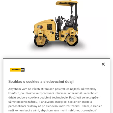
tandemový vibrační válec
Cat CB2.5 GC
Souhlas s cookies a sledovacími údaji
Produktový list
[0,3 MB]
Abychom vám na všech stránkách poskytli co nejlepší uživatelský
komfort, používáme ke zpracování informací o terminálu a osobních
Tandemový válec Cat CB2.5 GC výrobce Caterpillar
údajů soubory cookie a podobné technologie. Používají se ke zlepšení
uživatelského zážitku, k analýzám, integraci sociálních médií a
nabízí jednoduché ovládání, nízké náklady a stabilní
personalizaci reklamy až po sledování mezi zařízeními. Cílem je zlepšit
hutnění menších asfaltových prací.
naši komunikaci s vámi, abychom vám mohli nabídnout co nejlepší