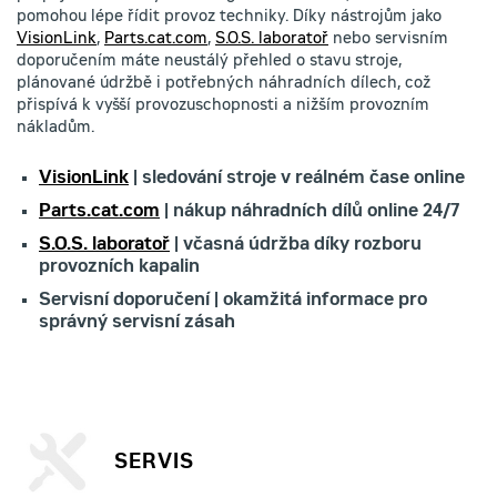
pomohou lépe řídit provoz techniky. Díky nástrojům jako
VisionLink
,
Parts.cat.com
,
S.O.S. laboratoř
nebo servisním
doporučením máte neustálý přehled o stavu stroje,
plánované údržbě i potřebných náhradních dílech, což
přispívá k vyšší provozuschopnosti a nižším provozním
nákladům.
VisionLink
| sledování stroje v reálném čase online
Parts.cat.com
| nákup náhradních dílů online 24/7
S.O.S. laboratoř
| včasná údržba díky rozboru
provozních kapalin
Servisní doporučení | okamžitá informace pro
správný servisní zásah
SERVIS