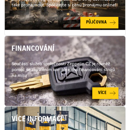
také pronajmout. Spočítejte si cenu pronájmu online!
PŮJČOVNA
FINANCOVÁNÍ
Součástí služeb společnosti Zeppelin CZ je rovněž
pomoc se zajištěním komplexního financování strojů
na míru.
VÍCE
VÍCE INFORMACÍ