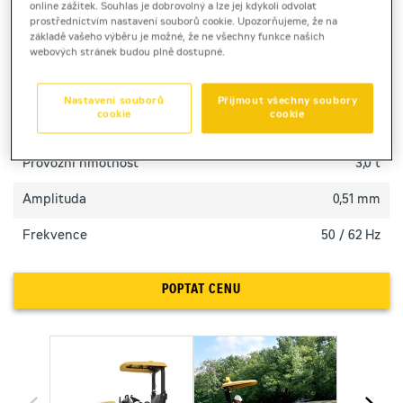
online zážitek. Souhlas je dobrovolný a lze jej kdykoli odvolat
prostřednictvím nastavení souborů cookie. Upozorňujeme, že na
základě vašeho výběru je možné, že ne všechny funkce našich
TECHNICKÉ PARAMETRY
webových stránek budou plně dostupné.
Výkon motoru
18,4 kW
Nastavení souborů
Přijmout všechny soubory
cookie
cookie
Pracovní šířka [mm]
1 000 mm
Provozní hmotnost
3,0 t
Amplituda
0,51 mm
Frekvence
50 / 62 Hz
POPTAT CENU