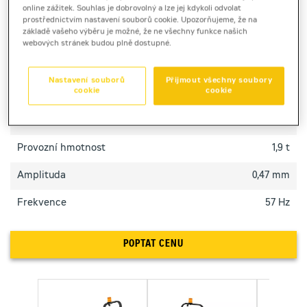
online zážitek. Souhlas je dobrovolný a lze jej kdykoli odvolat
výkon pro městské asfaltování.
prostřednictvím nastavení souborů cookie. Upozorňujeme, že na
základě vašeho výběru je možné, že ne všechny funkce našich
webových stránek budou plně dostupné.
TECHNICKÉ PARAMETRY
Nastavení souborů
Přijmout všechny soubory
cookie
cookie
Výkon motoru
18,4 kW
Pracovní šířka [mm]
1 000 mm
Provozní hmotnost
1,9 t
Amplituda
0,47 mm
Frekvence
57 Hz
POPTAT CENU