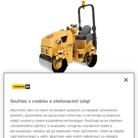
tandemový vibrační válec
Cat CB1.8
Souhlas s cookies a sledovacími údaji
Abychom vám na všech stránkách poskytli co nejlepší uživatelský
Produktový list
[0,2 MB]
komfort, používáme ke zpracování informací o terminálu a osobních
údajů soubory cookie a podobné technologie. Používají se ke zlepšení
uživatelského zážitku, k analýzám, integraci sociálních médií a
Tandemový válec Cat CB1.8 výrobce Caterpillar
personalizaci reklamy až po sledování mezi zařízeními. Cílem je zlepšit
poskytuje jemné řízení, kvalitní hutnění a spolehlivý
naši komunikaci s vámi, abychom vám mohli nabídnout co nejlepší