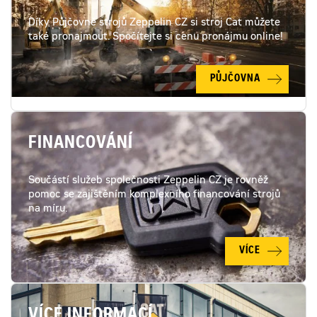
Díky Půjčovně strojů Zeppelin CZ si stroj Cat můžete
také pronajmout. Spočítejte si cenu pronájmu online!
PŮJČOVNA
FINANCOVÁNÍ
Součástí služeb společnosti Zeppelin CZ je rovněž
pomoc se zajištěním komplexního financování strojů
na míru.
VÍCE
VÍCE INFORMACÍ