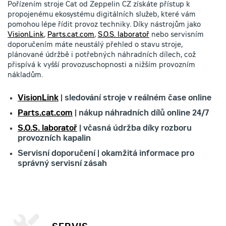
Pořízením stroje Cat od Zeppelin CZ získáte přístup k
propojenému ekosystému digitálních služeb, které vám
pomohou lépe řídit provoz techniky. Díky nástrojům jako
VisionLink
,
Parts.cat.com
,
S.O.S. laboratoř
nebo servisním
doporučením máte neustálý přehled o stavu stroje,
plánované údržbě i potřebných náhradních dílech, což
přispívá k vyšší provozuschopnosti a nižším provozním
nákladům.
VisionLink
| sledování stroje v reálném čase online
Parts.cat.com
| nákup náhradních dílů online 24/7
S.O.S. laboratoř
| včasná údržba díky rozboru
provozních kapalin
Servisní doporučení | okamžitá informace pro
správný servisní zásah