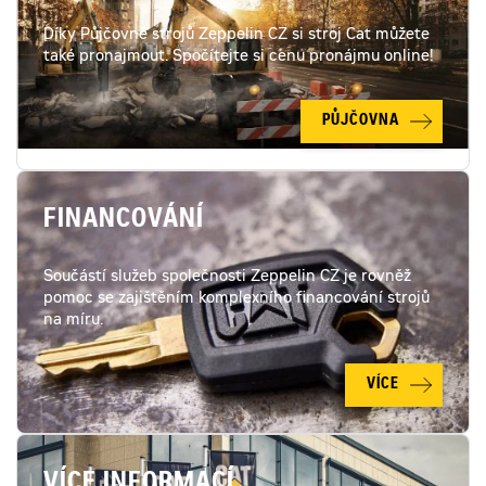
Díky Půjčovně strojů Zeppelin CZ si stroj Cat můžete
také pronajmout. Spočítejte si cenu pronájmu online!
PŮJČOVNA
FINANCOVÁNÍ
Součástí služeb společnosti Zeppelin CZ je rovněž
pomoc se zajištěním komplexního financování strojů
na míru.
VÍCE
VÍCE INFORMACÍ