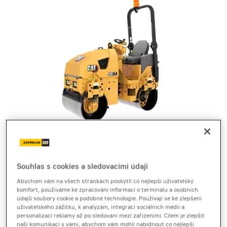
tandemový vibrační válec
Cat CB1.7
Souhlas s cookies a sledovacími údaji
Abychom vám na všech stránkách poskytli co nejlepší uživatelský
Produktový list
[0,2 MB]
komfort, používáme ke zpracování informací o terminálu a osobních
údajů soubory cookie a podobné technologie. Používají se ke zlepšení
uživatelského zážitku, k analýzám, integraci sociálních médií a
Tandemový válec Cat CB1.7 nabízí skvělou
personalizaci reklamy až po sledování mezi zařízeními. Cílem je zlepšit
manévrovatelnost, rovnoměrné hutnění a efektivní
naši komunikaci s vámi, abychom vám mohli nabídnout co nejlepší