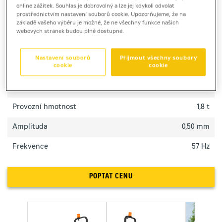
online zážitek. Souhlas je dobrovolný a lze jej kdykoli odvolat
práci ve stísněném prostoru.
prostřednictvím nastavení souborů cookie. Upozorňujeme, že na
základě vašeho výběru je možné, že ne všechny funkce našich
webových stránek budou plně dostupné.
TECHNICKÉ PARAMETRY
Nastavení souborů
Přijmout všechny soubory
cookie
cookie
Výkon motoru
18,4 kW
Pracovní šířka [mm]
900 mm
Provozní hmotnost
1,8 t
Amplituda
0,50 mm
Frekvence
57 Hz
POPTAT CENU