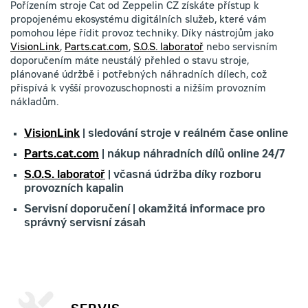
Pořízením stroje Cat od Zeppelin CZ získáte přístup k
propojenému ekosystému digitálních služeb, které vám
pomohou lépe řídit provoz techniky. Díky nástrojům jako
VisionLink
,
Parts.cat.com
,
S.O.S. laboratoř
nebo servisním
doporučením máte neustálý přehled o stavu stroje,
plánované údržbě i potřebných náhradních dílech, což
přispívá k vyšší provozuschopnosti a nižším provozním
nákladům.
VisionLink
| sledování stroje v reálném čase online
Parts.cat.com
| nákup náhradních dílů online 24/7
S.O.S. laboratoř
| včasná údržba díky rozboru
provozních kapalin
Servisní doporučení | okamžitá informace pro
správný servisní zásah