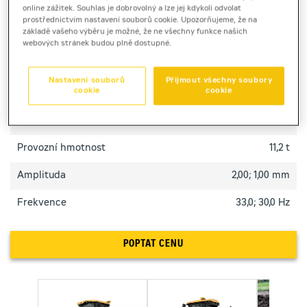
online zážitek. Souhlas je dobrovolný a lze jej kdykoli odvolat
pracích.
prostřednictvím nastavení souborů cookie. Upozorňujeme, že na
základě vašeho výběru je možné, že ne všechny funkce našich
webových stránek budou plně dostupné.
TECHNICKÉ PARAMETRY
Nastavení souborů
Přijmout všechny soubory
cookie
cookie
Výkon motoru
90 kW
Pracovní šířka [mm]
2134 mm
Provozní hmotnost
11,2 t
Amplituda
2,00; 1,00 mm
Frekvence
33,0; 30,0 Hz
POPTAT CENU