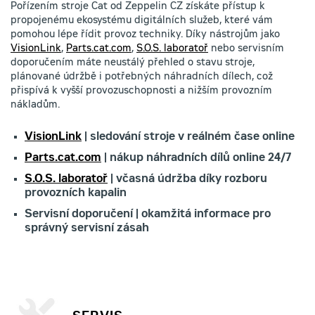
Pořízením stroje Cat od Zeppelin CZ získáte přístup k
propojenému ekosystému digitálních služeb, které vám
pomohou lépe řídit provoz techniky. Díky nástrojům jako
VisionLink
,
Parts.cat.com
,
S.O.S. laboratoř
nebo servisním
doporučením máte neustálý přehled o stavu stroje,
plánované údržbě i potřebných náhradních dílech, což
přispívá k vyšší provozuschopnosti a nižším provozním
nákladům.
VisionLink
| sledování stroje v reálném čase online
Parts.cat.com
| nákup náhradních dílů online 24/7
S.O.S. laboratoř
| včasná údržba díky rozboru
provozních kapalin
Servisní doporučení | okamžitá informace pro
správný servisní zásah