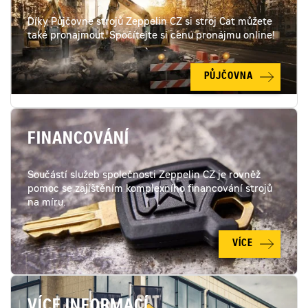
Díky Půjčovně strojů Zeppelin CZ si stroj Cat můžete
také pronajmout. Spočítejte si cenu pronájmu online!
PŮJČOVNA
FINANCOVÁNÍ
Součástí služeb společnosti Zeppelin CZ je rovněž
pomoc se zajištěním komplexního financování strojů
na míru.
VÍCE
VÍCE INFORMACÍ