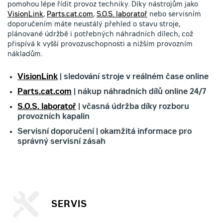
pomohou lépe řídit provoz techniky. Díky nástrojům jako
VisionLink
,
Parts.cat.com
,
S.O.S. laboratoř
nebo servisním
doporučením máte neustálý přehled o stavu stroje,
plánované údržbě i potřebných náhradních dílech, což
přispívá k vyšší provozuschopnosti a nižším provozním
nákladům.
VisionLink
| sledování stroje v reálném čase online
Parts.cat.com
| nákup náhradních dílů online 24/7
S.O.S. laboratoř
| včasná údržba díky rozboru
provozních kapalin
Servisní doporučení | okamžitá informace pro
správný servisní zásah
SERVIS