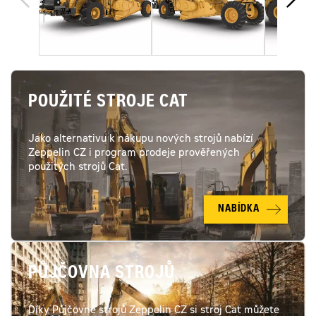
POUŽITÉ STROJE CAT
Jako alternativu k nákupu nových strojů nabízí
Zeppelin CZ i program prodeje prověřených
použitých strojů Cat.
NABÍDKA
PŮJČOVNA STROJŮ
Díky Půjčovně strojů Zeppelin CZ si stroj Cat můžete