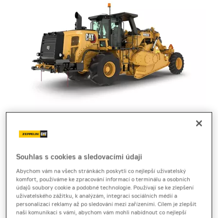
stabilizační fréza
Cat RM400
Souhlas s cookies a sledovacími údaji
Abychom vám na všech stránkách poskytli co nejlepší uživatelský
komfort, používáme ke zpracování informací o terminálu a osobních
Produktový list
[0,3 MB]
Brožura
[4,9 MB]
údajů soubory cookie a podobné technologie. Používají se ke zlepšení
uživatelského zážitku, k analýzám, integraci sociálních médií a
Stabilizační fréza Cat RM400 nabízí silnou míchací
personalizaci reklamy až po sledování mezi zařízeními. Cílem je zlepšit
naši komunikaci s vámi, abychom vám mohli nabídnout co nejlepší
kapacitu, přesnou kontrolu a efektivní úpravu podloží