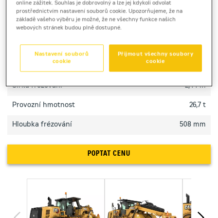
online zážitek. Souhlas je dobrovolný a lze jej kdykoli odvolat
na stavbě.
prostřednictvím nastavení souborů cookie. Upozorňujeme, že na
základě vašeho výběru je možné, že ne všechny funkce našich
webových stránek budou plně dostupné.
TECHNICKÉ PARAMETRY
Nastavení souborů
Přijmout všechny soubory
cookie
cookie
Výkon motoru
310 kW
Šířka frézování
2,44 m
Provozní hmotnost
26,7 t
Hloubka frézování
508 mm
POPTAT CENU