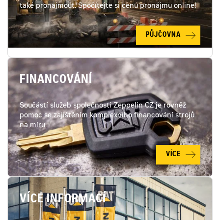
také pronajmout. Spočítejte si cenu pronájmu online!
PŮJČOVNA
FINANCOVÁNÍ
Součástí služeb společnosti Zeppelin CZ je rovněž
pomoc se zajištěním komplexního financování strojů
na míru.
VÍCE
VÍCE INFORMACÍ