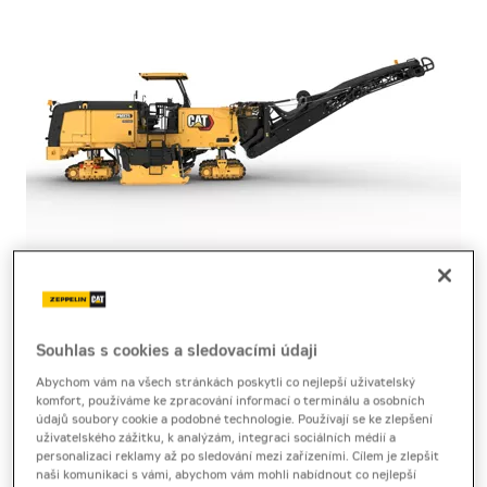
silniční fréza
Cat PM825
Souhlas s cookies a sledovacími údaji
Abychom vám na všech stránkách poskytli co nejlepší uživatelský
komfort, používáme ke zpracování informací o terminálu a osobních
Produktový list
[0,4 MB]
Brožura
[3,1 MB]
údajů soubory cookie a podobné technologie. Používají se ke zlepšení
uživatelského zážitku, k analýzám, integraci sociálních médií a
Silniční fréza Cat PM825 kombinuje maximální
personalizaci reklamy až po sledování mezi zařízeními. Cílem je zlepšit
naši komunikaci s vámi, abychom vám mohli nabídnout co nejlepší
produktivitu, stabilitu a vysokou přesnost pro