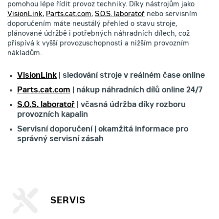
pomohou lépe řídit provoz techniky. Díky nástrojům jako
VisionLink
,
Parts.cat.com
,
S.O.S. laboratoř
nebo servisním
doporučením máte neustálý přehled o stavu stroje,
plánované údržbě i potřebných náhradních dílech, což
přispívá k vyšší provozuschopnosti a nižším provozním
nákladům.
VisionLink
| sledování stroje v reálném čase online
Parts.cat.com
| nákup náhradních dílů online 24/7
S.O.S. laboratoř
| včasná údržba díky rozboru
provozních kapalin
Servisní doporučení | okamžitá informace pro
správný servisní zásah
SERVIS