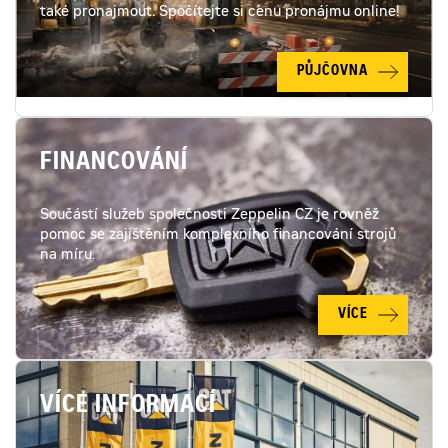
také pronajmout. Spočítejte si cenu pronájmu online!
PŮJČOVNA
FINANCOVÁNÍ
Součástí služeb společnosti Zeppelin CZ je rovněž
pomoc se zajištěním komplexního financování strojů
na míru.
VÍCE
VÍCE INFORMACÍ