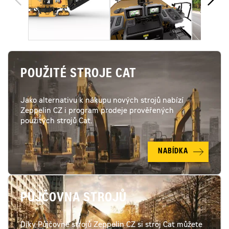
POUŽITÉ STROJE CAT
Jako alternativu k nákupu nových strojů nabízí
Zeppelin CZ i program prodeje prověřených
použitých strojů Cat.
NABÍDKA
PŮJČOVNA STROJŮ
Díky Půjčovně strojů Zeppelin CZ si stroj Cat můžete