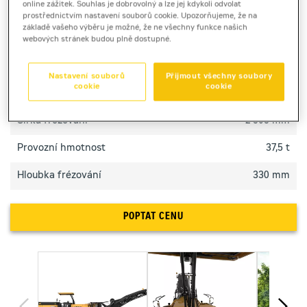
online zážitek. Souhlas je dobrovolný a lze jej kdykoli odvolat
velkoobjemové projekty.
prostřednictvím nastavení souborů cookie. Upozorňujeme, že na
základě vašeho výběru je možné, že ne všechny funkce našich
webových stránek budou plně dostupné.
TECHNICKÉ PARAMETRY
Nastavení souborů
Přijmout všechny soubory
cookie
cookie
Výkon motoru
595 kW
Šířka frézování
2 505 mm
Provozní hmotnost
37,5 t
Hloubka frézování
330 mm
POPTAT CENU