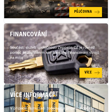
PŮJČOVNA
FINANCOVÁNÍ
Součástí služeb společnosti Zeppelin CZ je rovněž
pomoc se zajištěním komplexního financování strojů
na míru.
VÍCE
VÍCE INFORMACÍ
V případě zájmu rádi zodpovíme případné dotazy.