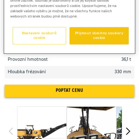
online zážitek. Souhlas je dobrovolný a lze jej kdykoli odvolat
prostřednictvím nastavení souborů cookie. Upozorňujeme, že na
základě vašeho výběru je možné, že ne všechny funkce našich
webových stránek budou plně dostupné.
TECHNICKÉ PARAMETRY
Nastavení souborů
Přijmout všechny soubory
Výkon motoru
595 kW
cookie
cookie
Šířka frézování
2 010 mm
Provozní hmotnost
36,1 t
Hloubka frézování
330 mm
POPTAT CENU