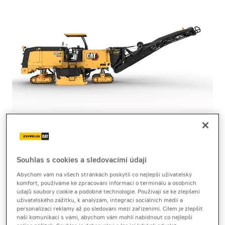
silniční fréza
Cat PM820
Souhlas s cookies a sledovacími údaji
Abychom vám na všech stránkách poskytli co nejlepší uživatelský
komfort, používáme ke zpracování informací o terminálu a osobních
Produktový list
[0,4 MB]
Brožura
[3,1 MB]
údajů soubory cookie a podobné technologie. Používají se ke zlepšení
uživatelského zážitku, k analýzám, integraci sociálních médií a
personalizaci reklamy až po sledování mezi zařízeními. Cílem je zlepšit
Silniční fréza Cat PM820 nabízí masivní výkon, široký
naši komunikaci s vámi, abychom vám mohli nabídnout co nejlepší
záběr a rychlou práci pro náročnou obnovu silnic.