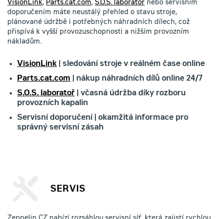
VisionLink
,
Parts.cat.com
,
S.O.S. laboratoř
nebo servisním
doporučením máte neustálý přehled o stavu stroje,
plánované údržbě i potřebných náhradních dílech, což
přispívá k vyšší provozuschopnosti a nižším provozním
nákladům.
VisionLink
| sledování stroje v reálném čase online
Parts.cat.com
| nákup náhradních dílů online 24/7
S.O.S. laboratoř
| včasná údržba díky rozboru
provozních kapalin
Servisní doporučení | okamžitá informace pro
správný servisní zásah
SERVIS
Zeppelin CZ nabízí rozsáhlou servisní síť, která zajistí rychlou