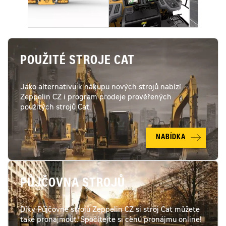
POUŽITÉ STROJE CAT
Jako alternativu k nákupu nových strojů nabízí
Zeppelin CZ i program prodeje prověřených
použitých strojů Cat.
NABÍDKA
PŮJČOVNA STROJŮ
Díky Půjčovně strojů Zeppelin CZ si stroj Cat můžete
také pronajmout. Spočítejte si cenu pronájmu online!