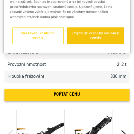
online zážitek. Souhlas je dobrovolný a lze jej kdykoli odvolat
městě.
prostřednictvím nastavení souborů cookie. Upozorňujeme, že na
základě vašeho výběru je možné, že ne všechny funkce našich
webových stránek budou plně dostupné.
TECHNICKÉ PARAMETRY
Nastavení souborů
Přijmout všechny soubory
cookie
cookie
Výkon motoru
253 kW
Šířka frézování
1 000 mm
Provozní hmotnost
21,2 t
Hloubka frézování
330 mm
POPTAT CENU