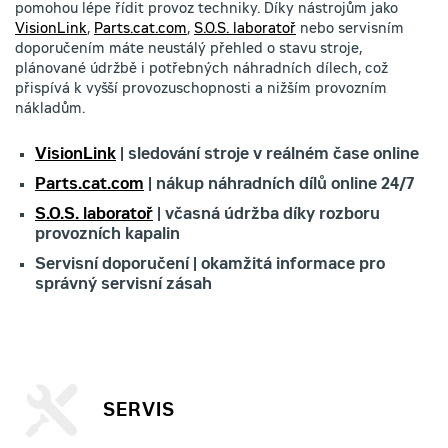
pomohou lépe řídit provoz techniky. Díky nástrojům jako
VisionLink
,
Parts.cat.com
,
S.O.S. laboratoř
nebo servisním
doporučením máte neustálý přehled o stavu stroje,
plánované údržbě i potřebných náhradních dílech, což
přispívá k vyšší provozuschopnosti a nižším provozním
nákladům.
VisionLink
| sledování stroje v reálném čase online
Parts.cat.com
| nákup náhradních dílů online 24/7
S.O.S. laboratoř
| včasná údržba díky rozboru
provozních kapalin
Servisní doporučení | okamžitá informace pro
správný servisní zásah
SERVIS