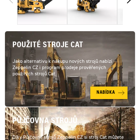
POUŽITÉ STROJE CAT
Jako alternativu k nákupu nových strojů nabízí
Zeppelin CZ i program prodeje prověřených
použitých strojů Cat.
NABÍDKA
PŮJČOVNA STROJŮ
Díky Půjčovně strojů Zeppelin CZ si stroj Cat můžete