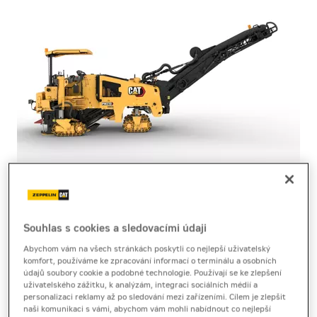
silniční fréza
Cat PM310
Souhlas s cookies a sledovacími údaji
Abychom vám na všech stránkách poskytli co nejlepší uživatelský
komfort, používáme ke zpracování informací o terminálu a osobních
Produktový list
[0,3 MB]
Brožura
[2,7 MB]
údajů soubory cookie a podobné technologie. Používají se ke zlepšení
uživatelského zážitku, k analýzám, integraci sociálních médií a
Silniční fréza Cat PM310 poskytuje přesnou regulaci,
personalizaci reklamy až po sledování mezi zařízeními. Cílem je zlepšit
naši komunikaci s vámi, abychom vám mohli nabídnout co nejlepší
kompaktní rozměry a efektivní frézování asfaltu ve