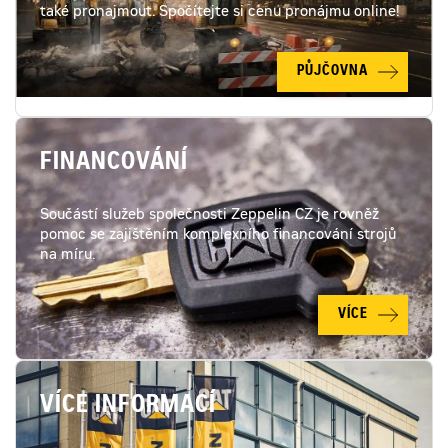
také pronajmout. Spočítejte si cenu pronájmu online!
PŮJČOVNA
FINANCOVÁNÍ
Součástí služeb společnosti Zeppelin CZ je rovněž
pomoc se zajištěním komplexního financování strojů
na míru.
VÍCE
VÍCE INFORMACÍ