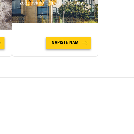
c
zodpovíme případné dotazy.
NAPIŠTE NÁM