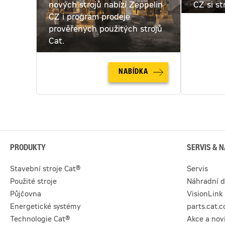
nových strojů nabízí Zeppelin
CZ si st
CZ i program prodeje
pronajmo
prověřených použitých strojů
pronájm
Cat.
NABÍDKA
PRODUKTY
SERVIS & N
Stavební stroje Cat®
Servis
Použité stroje
Náhradní d
Půjčovna
VisionLink
Energetické systémy
parts.cat.
Technologie Cat®
Akce a nov