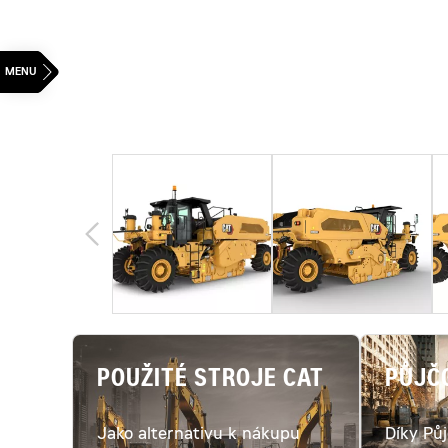
POUŽITÉ STROJE CAT
PŮJČ
Jako alternativu k nákupu
Díky Pů