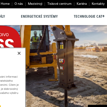
Home
O nás
Mezistroji
Tiskové centrum
Kariéra
Kontakty
ÍLY
ENERGETICKÉ SYSTÉMY
TECHNOLOGIE CAT®
vání informací
vatelského
eními. Cílem je
 je dobrovolný
ě vašeho výběru