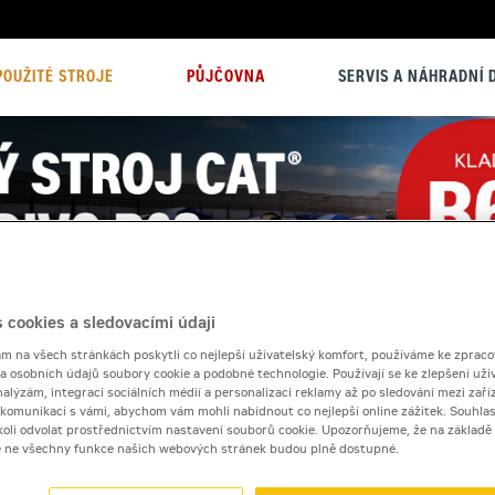
POUŽITÉ STROJE
PŮJČOVNA
SERVIS A NÁHRADNÍ D
 cookies a sledovacími údaji
 na všech stránkách poskytli co nejlepší uživatelský komfort, používáme ke zpraco
 a osobních údajů soubory cookie a podobné technologie. Používají se ke zlepšení uži
nalýzám, integraci sociálních médií a personalizaci reklamy až po sledování mezi zaříz
i komunikaci s vámi, abychom vám mohli nabídnout co nejlepší online zážitek. Souhlas
dykoli odvolat prostřednictvím nastavení souborů cookie. Upozorňujeme, že na základ
e ne všechny funkce našich webových stránek budou plně dostupné.