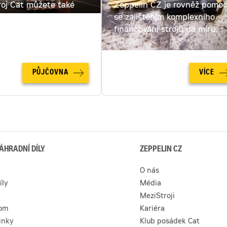
roj Cat můžete také
Zeppelin CZ je rovněž pomo
ut. Spočítejte si cenu
se zajištěním komplexního
u online!
financování strojů na míru.
PŮJČOVNA
VÍCE
ÁHRADNÍ DÍLY
ZEPPELIN CZ
O nás
íly
Média
MeziStroji
com
Kariéra
inky
Klub posádek Cat