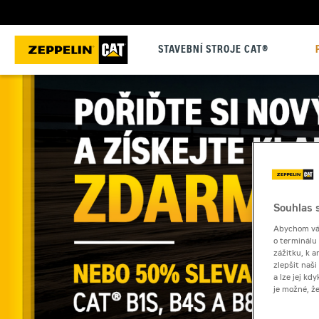
STAVEBNÍ STROJE CAT®
Souhlas s
Abychom vám
o terminálu
zážitku, k a
zlepšit naš
a lze jej k
je možné, ž