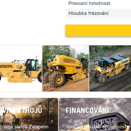
Provozní hmotnost
Hloubka frézování
OVNA STROJŮ
FINANCOVÁNÍ
jčovně strojů Zeppelin
Součástí služeb společnosti