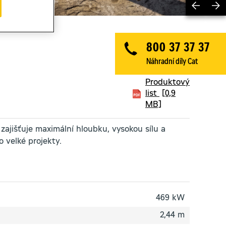
Previ
800 37 37 37
Brožura
Náhradní díly Cat
[2,7 MB]
Produktový
list
[0,9
MB]
zajišťuje maximální hloubku, vysokou sílu a
 velké projekty.
469 kW
2,44 m