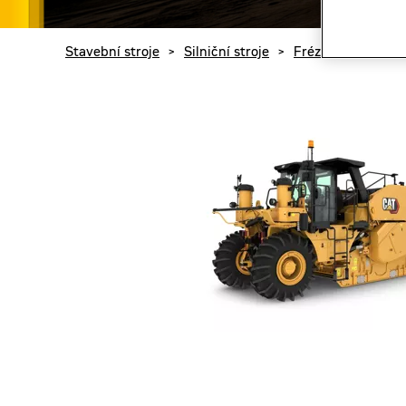
Stavební stroje
>
Silniční stroje
>
Frézy
>
Cat RM6