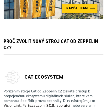
NAPIŠTE NÁM
PROČ ZVOLIT NOVÝ STROJ CAT OD ZEPPELIN
CZ?
CAT ECOSYSTEM
Pořízením stroje Cat od Zeppelin CZ získáte přístup k
propojenému ekosystému digitálních služeb, které vám
pomohou lépe řídit provoz techniky. Díky nástrojům jako
VisionLink
,
Parts.cat.com
,
S.O.S. laboratoř
nebo servisním