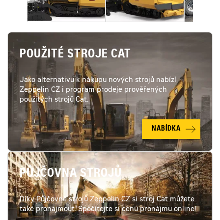
POUŽITÉ STROJE CAT
Jako alternativu k nákupu nových strojů nabízí
Zeppelin CZ i program prodeje prověřených
použitých strojů Cat.
NABÍDKA
PŮJČOVNA STROJŮ
Díky Půjčovně strojů Zeppelin CZ si stroj Cat můžete
také pronajmout. Spočítejte si cenu pronájmu online!