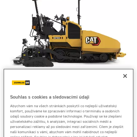
finišer pásový
Cat AP355
Souhlas s cookies a sledovacími údaji
Produktový list
[0,2 MB]
Abychom vám na všech stránkách poskytli co nejlepší uživatelský
komfort, používáme ke zpracování informací o terminálu a osobních
údajů soubory cookie a podobné technologie. Používají se ke zlepšení
Silniční finišer Cat AP355 nabízí stabilní výkon, přesné
uživatelského zážitku, k analýzám, integraci sociálních médií a
řízení a rovnoměrné hutnění pro kvalitní povrch v
personalizaci reklamy až po sledování mezi zařízeními. Cílem je zlepšit
naši komunikaci s vámi, abychom vám mohli nabídnout co nejlepší
omezených prostorech.