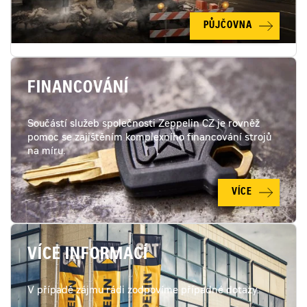
PŮJČOVNA
FINANCOVÁNÍ
Součástí služeb společnosti Zeppelin CZ je rovněž
pomoc se zajištěním komplexního financování strojů
na míru.
VÍCE
VÍCE INFORMACÍ
V případě zájmu rádi zodpovíme případné dotazy.