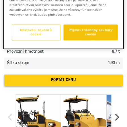
online zážitek. Souhlas je dobrovolný a lze jej kdykoli odvolat
prostřednictvím nastavení souborů cookie. Upozorňujeme, že na
základě vašeho výběru je možné, že ne všechny funkce našich
TECHNICKÉ PARAMETRY
webových stránek budou plně dostupné.
Výkon motoru
55 kW
Nastavení souborů
Přijmout všechny soubory
cookie
cookie
Max. pracovní šířka
4,6 m
Provozní hmotnost
8,7 t
Šířka stroje
1,90 m
POPTAT CENU