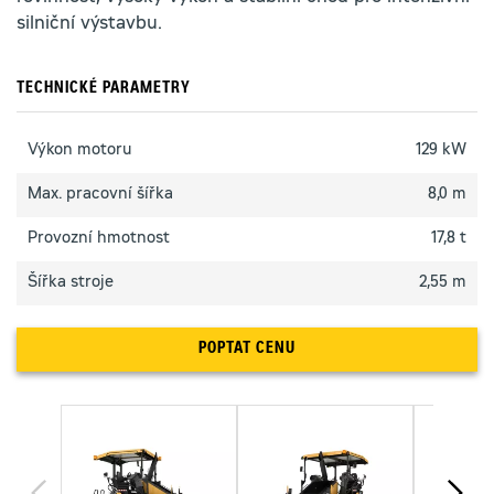
silniční výstavbu.
TECHNICKÉ PARAMETRY
Výkon motoru
129 kW
Max. pracovní šířka
8,0 m
Provozní hmotnost
17,8 t
Šířka stroje
2,55 m
POPTAT CENU