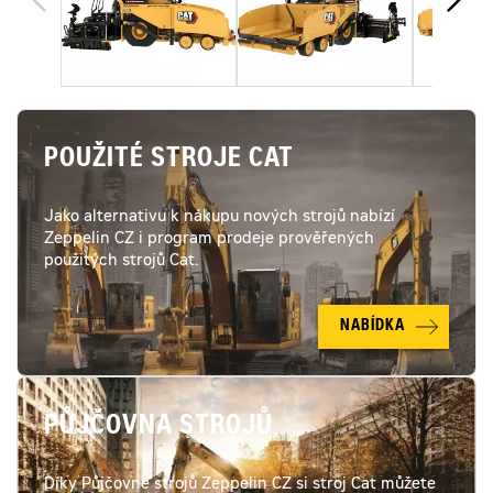
POUŽITÉ STROJE CAT
Jako alternativu k nákupu nových strojů nabízí
Zeppelin CZ i program prodeje prověřených
použitých strojů Cat.
NABÍDKA
PŮJČOVNA STROJŮ
Díky Půjčovně strojů Zeppelin CZ si stroj Cat můžete