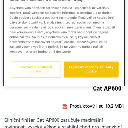
Abychom vám na všech stránkách poskytli co nejlepší uživatelský
komfort, používáme ke zpracování informací o terminálu a osobních
údajů soubory cookie a podobné technologie. Používají se ke zlepšení
uživatelského zážitku, k analýzám, integraci sociálních médií a
personalizaci reklamy až po sledování mezi zařízeními. Cílem je zlepšit
naši komunikaci s vámi, abychom vám mohli nabídnout co nejlepší
online zážitek. Souhlas je dobrovolný a lze jej kdykoli odvolat
prostřednictvím nastavení souborů cookie. Upozorňujeme, že na
základě vašeho výběru je možné, že ne všechny funkce našich
webových stránek budou plně dostupné.
Nastavení souborů
Přijmout všechny soubory
cookie
cookie
finišer kolový
Cat AP600
Produktový list
[0,2 MB]
Silniční finišer Cat AP600 zaručuje maximální
rovinnost, vysoký výkon a stabilní chod pro intenzivní