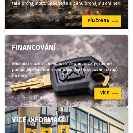
také pronajmout. Spočítejte si cenu pronájmu online!
PŮJČOVNA
FINANCOVÁNÍ
Součástí služeb společnosti Zeppelin CZ je rovněž
pomoc se zajištěním komplexního financování strojů
na míru.
VÍCE
VÍCE INFORMACÍ