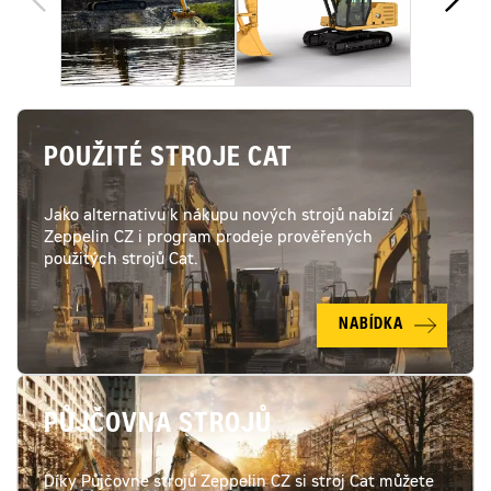
POUŽITÉ STROJE CAT
Jako alternativu k nákupu nových strojů nabízí
Zeppelin CZ i program prodeje prověřených
použitých strojů Cat.
NABÍDKA
PŮJČOVNA STROJŮ
Díky Půjčovně strojů Zeppelin CZ si stroj Cat můžete