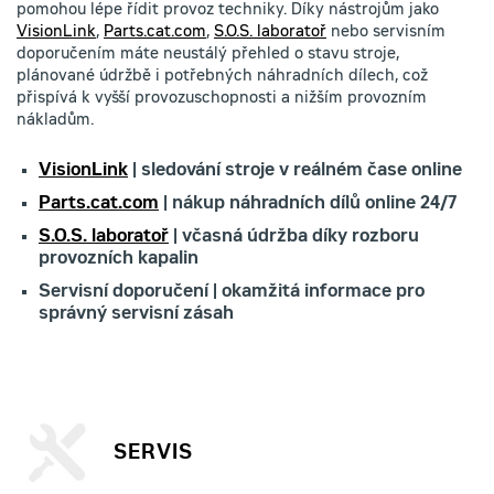
pomohou lépe řídit provoz techniky. Díky nástrojům jako
VisionLink
,
Parts.cat.com
,
S.O.S. laboratoř
nebo servisním
doporučením máte neustálý přehled o stavu stroje,
plánované údržbě i potřebných náhradních dílech, což
přispívá k vyšší provozuschopnosti a nižším provozním
nákladům.
VisionLink
| sledování stroje v reálném čase online
Parts.cat.com
| nákup náhradních dílů online 24/7
S.O.S. laboratoř
| včasná údržba díky rozboru
provozních kapalin
Servisní doporučení | okamžitá informace pro
správný servisní zásah
SERVIS