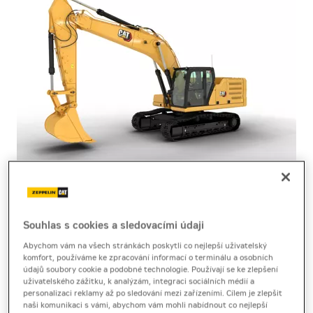
pásové rýpadlo
Cat 330 SLR
Souhlas s cookies a sledovacími údaji
Abychom vám na všech stránkách poskytli co nejlepší uživatelský
komfort, používáme ke zpracování informací o terminálu a osobních
Technický list
[10,1 MB]
Brožura
[3,7 MB]
údajů soubory cookie a podobné technologie. Používají se ke zlepšení
uživatelského zážitku, k analýzám, integraci sociálních médií a
Pásové rýpadlo Cat 330 SLR s prodlouženým
personalizaci reklamy až po sledování mezi zařízeními. Cílem je zlepšit
naši komunikaci s vámi, abychom vám mohli nabídnout co nejlepší
ramenem umožňuje bezpečný dosah i v těžko