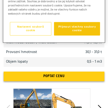
online zážitek. Souhlas je dobrovolný a lze jej kdykoli odvolat
přístupných oblastech stavby.
prostřednictvím nastavení souborů cookie. Upozorňujeme, že na
základě vašeho výběru je možné, že ne všechny funkce našich
webových stránek budou plně dostupné.
TECHNICKÉ PARAMETRY
Nastavení souborů
Přijmout všechny soubory
cookie
cookie
Výkon motoru
205 kW
Max. hloub. dosah / max. dosah
14,6 / 18,1 m
Provozní hmotnost
30,1 - 31,0 t
Objem lopaty
0,5 - 1 m3
POPTAT CENU