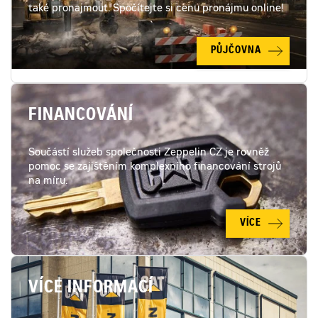
také pronajmout. Spočítejte si cenu pronájmu online!
PŮJČOVNA
FINANCOVÁNÍ
Součástí služeb společnosti Zeppelin CZ je rovněž
pomoc se zajištěním komplexního financování strojů
na míru.
VÍCE
VÍCE INFORMACÍ