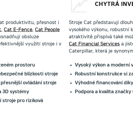
CHYTRÁ INV
t produktivitu, přesnost i
Stroje Cat představují dlou
t
,
Cat E-Fence
,
Cat People
vysokého výkonu, robustní k
snadňují obsluze
atraktivitě přispívá také m
ektivnější využití stroje i v
Cat Financial Services
a jis
Caterpillar, která je synonym
azeném prostoru
Vysoký výkon a moderní 
bezpečné blízkosti stroje
Robustní konstrukce si 
 přesnější ovládání stroje
Výhodné financování dík
 a 3D systémy
Podpora a kvalita značky 
stroje pro riziková