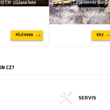
roj Cat můžete také
Zeppelin CZ je rovněž pomo
ut. Spočítejte si cenu
se zajištěním komplexního
u online!
financování strojů na míru.
PŮJČOVNA
VÍCE
IN CZ?
SERVIS