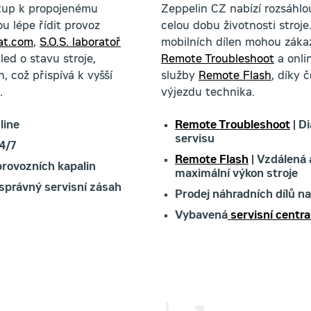
stup k propojenému
Zeppelin CZ nabízí rozsáhlou
u lépe řídit provoz
celou dobu životnosti stroj
at.com
,
S.O.S. laboratoř
mobilních dílen mohou zákaz
ed o stavu stroje,
Remote Troubleshoot
a onli
 což přispívá k vyšší
služby
Remote Flash
, díky 
.
výjezdu technika.
line
Remote Troubleshoot
| D
servisu
4/7
Remote Flash
| Vzdálená 
provozních kapalin
maximální výkon stroje
 správný servisní zásah
Prodej náhradních dílů n
Vybavená
servisní centra 