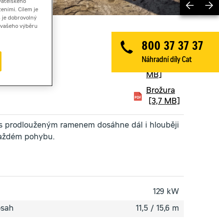
Previ
vatelského
eními. Cílem je
 je dobrovolný
ě vašeho výběru
800 37 37 37
Technický
Náhradní díly Cat
list
[6,8
MB]
Brožura
[3,7 MB]
s prodlouženým ramenem dosáhne dál i hlouběji
každém pohybu.
129 kW
osah
11,5 / 15,6 m