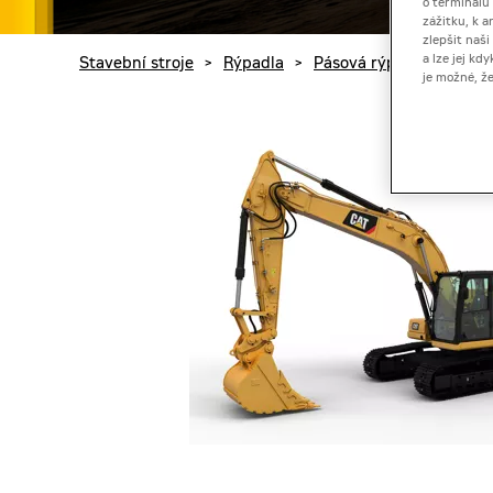
o terminálu
zážitku, k a
zlepšit naš
a lze jej k
Stavební stroje
>
Rýpadla
>
Pásová rýpadla
>
Rýpa
je možné, ž