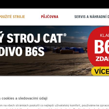
POUŽITÉ STROJE
PŮJČOVNA
SERVIS A NÁHRADNÍ D
 cookies a sledovacími údaji
 na všech stránkách poskytli co nejlepší uživatelský komfort, používáme ke zpraco