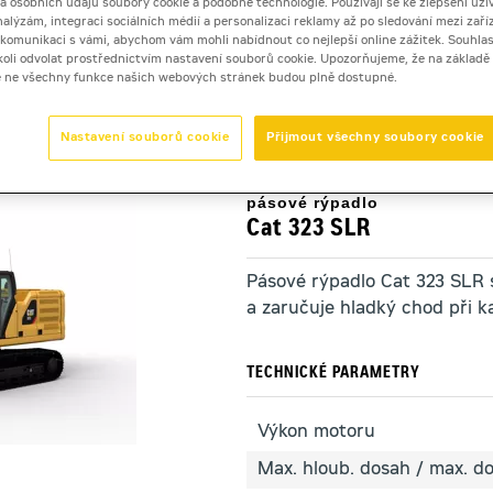
 a osobních údajů soubory cookie a podobné technologie. Používají se ke zlepšení uži
nalýzám, integraci sociálních médií a personalizaci reklamy až po sledování mezi zaříz
i komunikaci s vámi, abychom vám mohli nabídnout co nejlepší online zážitek. Souhlas
dykoli odvolat prostřednictvím nastavení souborů cookie. Upozorňujeme, že na základ
dla s prodlouženým dosahem
>
Cat 323 SLR
e ne všechny funkce našich webových stránek budou plně dostupné.
Nastavení souborů cookie
Přijmout všechny soubory cookie
pásové rýpadlo
Cat 323 SLR
Pásové rýpadlo Cat 323 SLR 
a zaručuje hladký chod při 
TECHNICKÉ PARAMETRY
Výkon motoru
Max. hloub. dosah / max. d