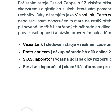
Pořízením stroje Cat od Zeppelin CZ získáte pří
ekosystému digitálních služeb, které vám pomoho
techniky. Díky nástrojům jako
VisionLink
,
Parts.c
nebo servisním doporučením máte neustálý přehl
plánované údržbě i potřebných náhradních dílech,
provozuschopnosti a nižším provozním nákladům
VisionLink
| sledování stroje v reálném čase on
Parts.cat.com
| nákup náhradních dílů online 2
S.O.S. laboratoř
| včasná údržba díky rozboru 
Servisní doporučení | okamžitá informace pro