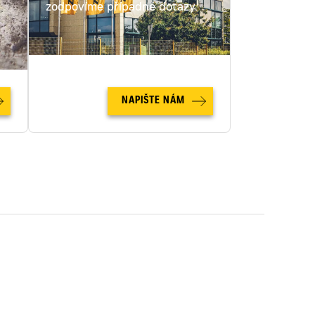
c
zodpovíme případné dotazy.
NAPIŠTE NÁM