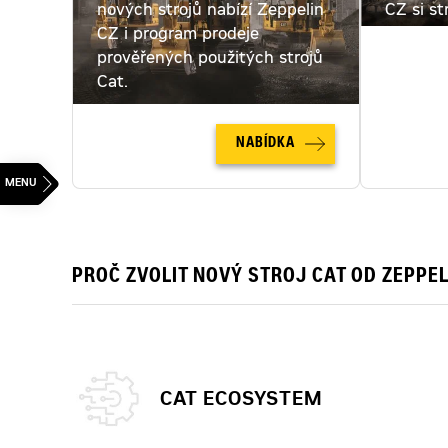
nových strojů nabízí Zeppelin
CZ si st
CZ i program prodeje
pronajmo
prověřených použitých strojů
pronájm
Cat.
NABÍDKA
PROČ ZVOLIT NOVÝ STROJ CAT OD ZEPPEL
CAT ECOSYSTEM