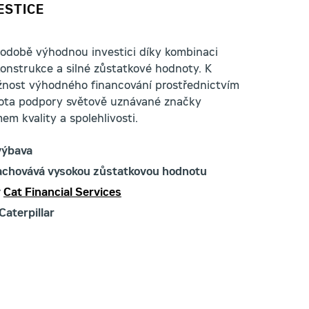
ESTICE
hodobě výhodnou investici díky kombinaci
onstrukce a silné zůstatkové hodnoty. K
ožnost výhodného financování prostřednictvím
tota podpory světově uznávané značky
em kvality a spolehlivosti.
výbava
zachovává vysokou zůstatkovou hodnotu
y
Cat Financial Services
Caterpillar