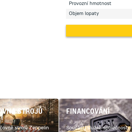
Provozní hmotnost
Objem lopaty
OVNA STROJŮ
FINANCOVÁNÍ
jčovně strojů Zeppelin
Součástí služeb společnosti