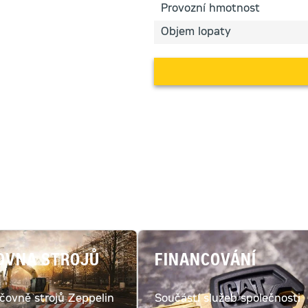
Provozní hmotnost
Objem lopaty
OVNA STROJŮ
FINANCOVÁNÍ
jčovně strojů Zeppelin
Součástí služeb společnosti