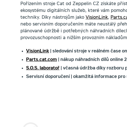
Pořízením stroje Cat od Zeppelin CZ získáte pří
ekosystému digitálních služeb, které vám pomoho
techniky. Díky nástrojům jako
VisionLink
,
Parts.c
nebo servisním doporučením máte neustálý přehl
plánované údržbě i potřebných náhradních dílech,
provozuschopnosti a nižším provozním nákladům
VisionLink
| sledování stroje v reálném čase on
Parts.cat.com
| nákup náhradních dílů online 2
S.O.S. laboratoř
| včasná údržba díky rozboru 
Servisní doporučení | okamžitá informace pro