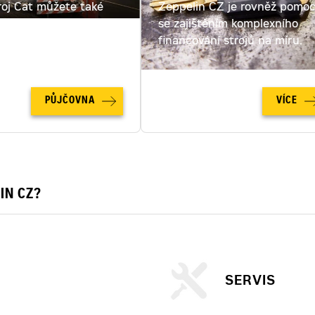
roj Cat můžete také
Zeppelin CZ je rovněž pomo
ut. Spočítejte si cenu
se zajištěním komplexního
u online!
financování strojů na míru.
PŮJČOVNA
VÍCE
IN CZ?
SERVIS