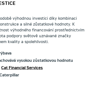
ESTICE
hodobě výhodnou investici díky kombinaci
onstrukce a silné zůstatkové hodnoty. K
ožnost výhodného financování prostřednictvím
tota podpory světově uznávané značky
em kvality a spolehlivosti.
výbava
zachovává vysokou zůstatkovou hodnotu
y
Cat Financial Services
Caterpillar