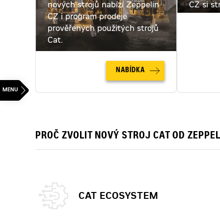
nových strojů nabízí Zeppelin
CZ si st
CZ i program prodeje
pronajmo
prověřených použitých strojů
pronájm
Cat.
NABÍDKA
PROČ ZVOLIT NOVÝ STROJ CAT OD ZEPPEL
CAT ECOSYSTEM