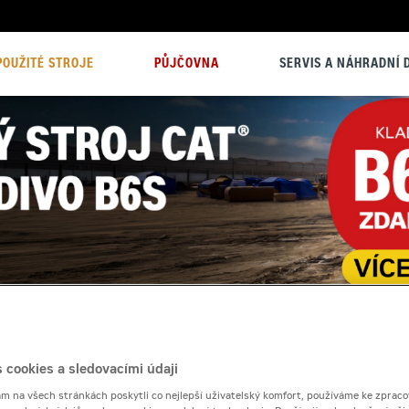
POUŽITÉ STROJE
PŮJČOVNA
SERVIS A NÁHRADNÍ D
 cookies a sledovacími údaji
 na všech stránkách poskytli co nejlepší uživatelský komfort, používáme ke zpraco