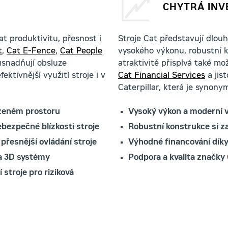
CHYTRÁ INV
t produktivitu, přesnost i
Stroje Cat představují dlou
t
,
Cat E-Fence
,
Cat People
vysokého výkonu, robustní k
snadňují obsluze
atraktivitě přispívá také m
ektivnější využití stroje i v
Cat Financial Services
a jis
Caterpillar, která je synonym
azeném prostoru
Vysoký výkon a moderní 
bezpečné blízkosti stroje
Robustní konstrukce si 
 přesnější ovládání stroje
Výhodné financování dík
 a 3D systémy
Podpora a kvalita značky 
stroje pro riziková