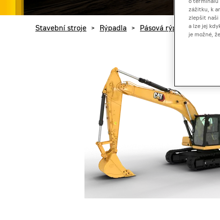
o terminálu
zážitku, k a
zlepšit naš
a lze jej k
Stavební stroje
>
Rýpadla
>
Pásová rýpadla
>
Rýpa
je možné, ž