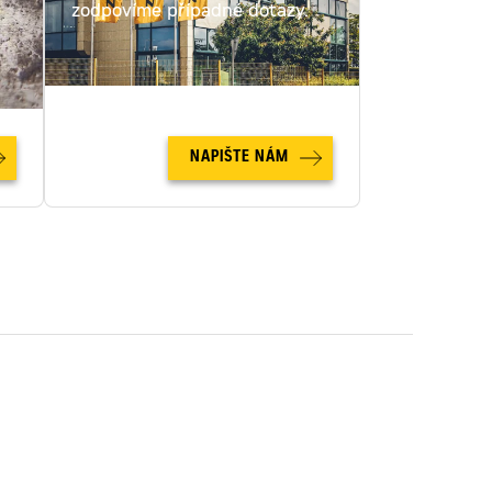
c
zodpovíme případné dotazy.
NAPIŠTE NÁM