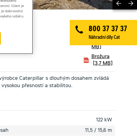
Previ
vatelského
eními. Cílem je
 je dobrovolný
ě vašeho výběru
800 37 37 37
Technický
Náhradní díly Cat
list
[2,8
MB]
Brožura
[3,7 MB]
výrobce Caterpillar s dlouhým dosahem zvládá
 vysokou přesností a stabilitou.
122 kW
osah
11,5 / 15,6 m