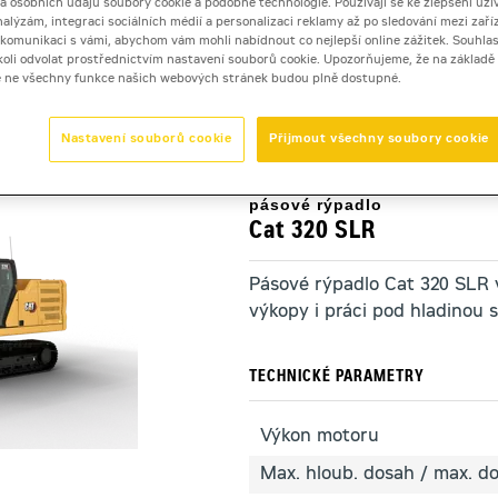
 a osobních údajů soubory cookie a podobné technologie. Používají se ke zlepšení uži
nalýzám, integraci sociálních médií a personalizaci reklamy až po sledování mezi zaříz
i komunikaci s vámi, abychom vám mohli nabídnout co nejlepší online zážitek. Souhlas
dykoli odvolat prostřednictvím nastavení souborů cookie. Upozorňujeme, že na základ
dla s prodlouženým dosahem
>
Cat 320 SLR
e ne všechny funkce našich webových stránek budou plně dostupné.
Nastavení souborů cookie
Přijmout všechny soubory cookie
pásové rýpadlo
Cat 320 SLR
Pásové rýpadlo Cat 320 SLR 
výkopy i práci pod hladinou s
TECHNICKÉ PARAMETRY
Výkon motoru
Max. hloub. dosah / max. d