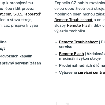
stup k propojenému
Zeppelin CZ nabízí rozsáhlou
u lépe řídit provoz
celou dobu životnosti stroj
at.com
,
S.O.S. laboratoř
mobilních dílen mohou zákaz
ed o stavu stroje,
Remote Troubleshoot
a onli
 což přispívá k vyšší
služby
Remote Flash
, díky 
.
výjezdu technika.
line
Remote Troubleshoot
| D
servisu
4/7
Remote Flash
| Vzdálená 
provozních kapalin
maximální výkon stroje
 správný servisní zásah
Prodej náhradních dílů n
Vybavená
servisní centra 