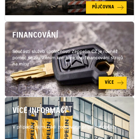
PŮJČOVNA
FINANCOVÁNÍ
Součástí služeb společnosti Zeppelin CZ je rovněž
pomoc se zajištěním komplexního financování strojů
na míru.
VÍCE
VÍCE INFORMACÍ
V případě zájmu rádi zodpovíme případné dotazy.