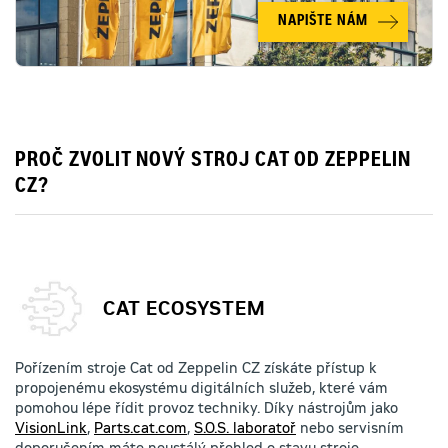
NAPIŠTE NÁM
PROČ ZVOLIT NOVÝ STROJ CAT OD ZEPPELIN
CZ?
CAT ECOSYSTEM
Pořízením stroje Cat od Zeppelin CZ získáte přístup k
propojenému ekosystému digitálních služeb, které vám
pomohou lépe řídit provoz techniky. Díky nástrojům jako
VisionLink
,
Parts.cat.com
,
S.O.S. laboratoř
nebo servisním