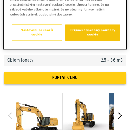
prostřednictvím nastavení souborů cookie. Upozorňujeme, že na
TECHNICKÉ PARAMETRY
základě vašeho výběru je možné, že ne všechny funkce našich
webových stránek budou plně dostupné.
Výkon motoru
332 kW
Nastavení souborů
Přijmout všechny soubory
cookie
cookie
Max. hloub. dosah / max. dosah
7,5 / 11,7 m
Provozní hmotnost
51,3 - 54,5 t
Objem lopaty
2,5 - 3,6 m3
POPTAT CENU