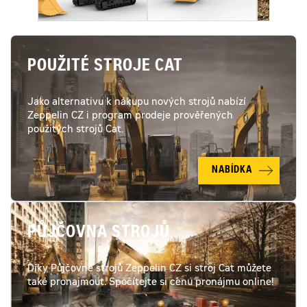
POUŽITÉ STROJE CAT
Jako alternativu k nákupu nových strojů nabízí
Zeppelin CZ i program prodeje prověřených
použitých strojů Cat.
NABÍDKA
PŮJČOVNA STROJŮ
Díky Půjčovně strojů Zeppelin CZ si stroj Cat můžete
také pronajmout. Spočítejte si cenu pronájmu online!