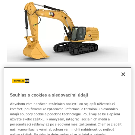
pásové rýpadlo
Cat 352
Souhlas s cookies a sledovacími údaji
Technický list
[2,2 MB]
Brožura
[13,2 MB]
Abychom vám na všech stránkách poskytli co nejlepší uživatelský
komfort, používáme ke zpracování informací o terminálu a osobních
Pásové rýpadlo Cat 352 výrobce Caterpillar poskytuje
údajů soubory cookie a podobné technologie. Používají se ke zlepšení
mohutný výkon, plynulý chod a vysokou nosnost pro
uživatelského zážitku, k analýzám, integraci sociálních médií a
personalizaci reklamy až po sledování mezi zařízeními. Cílem je zlepšit
práci ve velkých projektech
naši komunikaci s vámi, abychom vám mohli nabídnout co nejlepší
online zážitek. Souhlas je dobrovolný a lze jej kdykoli odvolat