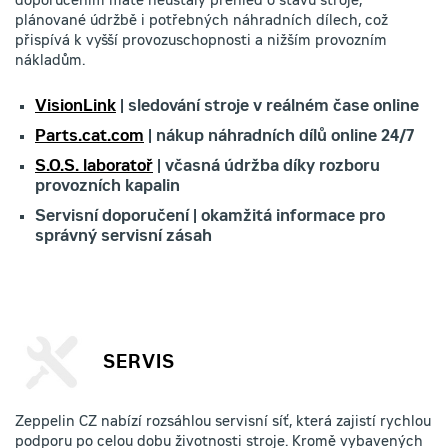
doporučením máte neustálý přehled o stavu stroje,
plánované údržbě i potřebných náhradních dílech, což
přispívá k vyšší provozuschopnosti a nižším provozním
nákladům.
VisionLink
| sledování stroje v reálném čase online
Parts.cat.com
| nákup náhradních dílů online 24/7
S.O.S. laboratoř
| včasná údržba díky rozboru
provozních kapalin
Servisní doporučení | okamžitá informace pro
správný servisní zásah
SERVIS
Zeppelin CZ nabízí rozsáhlou servisní síť, která zajistí rychlou
podporu po celou dobu životnosti stroje. Kromě vybavených