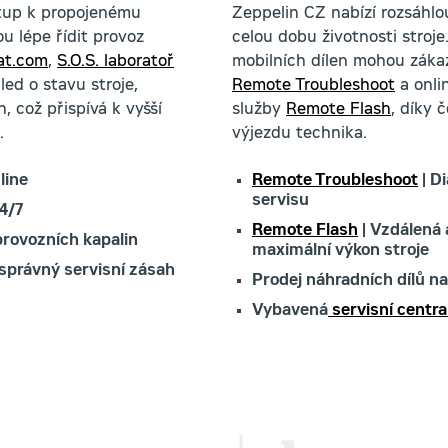
stup k propojenému
Zeppelin CZ nabízí rozsáhlou
u lépe řídit provoz
celou dobu životnosti stroj
at.com
,
S.O.S. laboratoř
mobilních dílen mohou zákaz
ed o stavu stroje,
Remote Troubleshoot
a onli
 což přispívá k vyšší
služby
Remote Flash
, díky 
.
výjezdu technika.
line
Remote Troubleshoot
| D
servisu
4/7
Remote Flash
| Vzdálená 
provozních kapalin
maximální výkon stroje
 správný servisní zásah
Prodej náhradních dílů n
Vybavená
servisní centra 