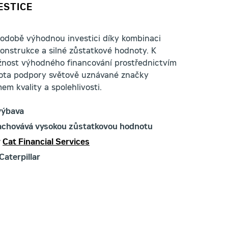
ESTICE
hodobě výhodnou investici díky kombinaci
onstrukce a silné zůstatkové hodnoty. K
ožnost výhodného financování prostřednictvím
tota podpory světově uznávané značky
em kvality a spolehlivosti.
výbava
zachovává vysokou zůstatkovou hodnotu
y
Cat Financial Services
Caterpillar