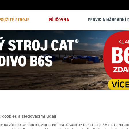
POUŽITÉ STROJE
PŮJČOVNA
SERVIS A NÁHRADNÍ D
 cookies a sledovacími údaji
 na všech stránkách poskytli co nejlepší uživatelský komfort, používáme ke zpraco