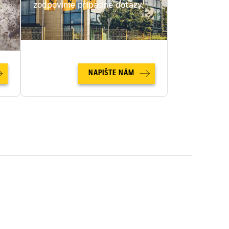
c
zodpovíme případné dotazy.
NAPIŠTE NÁM