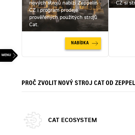
nových strojů nabízí Zeppelin
CZ si st
CZ i program prodeje
pronajmo
prověřených použitých strojů
pronájm
Cat.
NABÍDKA
PROČ ZVOLIT NOVÝ STROJ CAT OD ZEPPEL
CAT ECOSYSTEM