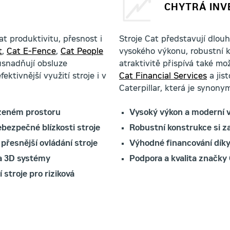
CHYTRÁ INV
t produktivitu, přesnost i
Stroje Cat představují dlou
t
,
Cat E-Fence
,
Cat People
vysokého výkonu, robustní k
snadňují obsluze
atraktivitě přispívá také m
ektivnější využití stroje i v
Cat Financial Services
a jis
Caterpillar, která je synonym
azeném prostoru
Vysoký výkon a moderní 
bezpečné blízkosti stroje
Robustní konstrukce si 
 přesnější ovládání stroje
Výhodné financování dík
 a 3D systémy
Podpora a kvalita značky 
stroje pro riziková