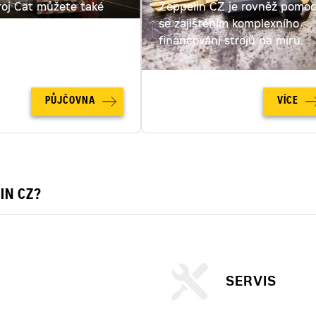
roj Cat můžete také
Zeppelin CZ je rovněž pomo
ut. Spočítejte si cenu
se zajištěním komplexního
u online!
financování strojů na míru.
PŮJČOVNA
VÍCE
IN CZ?
SERVIS