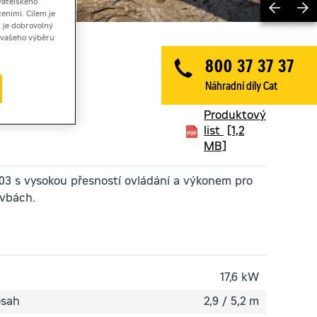
Previ
vatelského
eními. Cílem je
 je dobrovolný
ě vašeho výběru
800 37 37 37
Brožura
Náhradní díly Cat
[2,4 MB]
Produktový
list
[1,2
MB]
03 s vysokou přesností ovládání a výkonem pro
avbách.
17,6 kW
osah
2,9 / 5,2 m