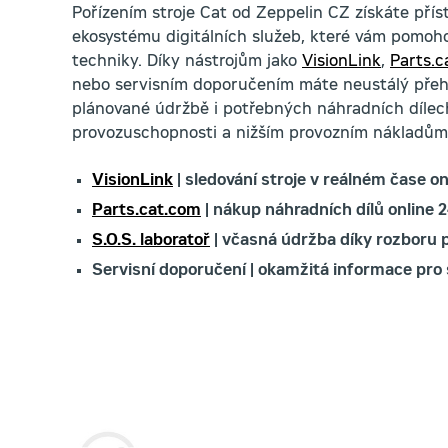
Pořízením stroje Cat od Zeppelin CZ získáte pří
ekosystému digitálních služeb, které vám pomoho
techniky. Díky nástrojům jako
VisionLink
,
Parts.c
nebo servisním doporučením máte neustálý přehl
plánované údržbě i potřebných náhradních dílech,
provozuschopnosti a nižším provozním nákladům
VisionLink
| sledování stroje v reálném čase on
Parts.cat.com
| nákup náhradních dílů online 2
S.O.S. laboratoř
| včasná údržba díky rozboru 
Servisní doporučení | okamžitá informace pro