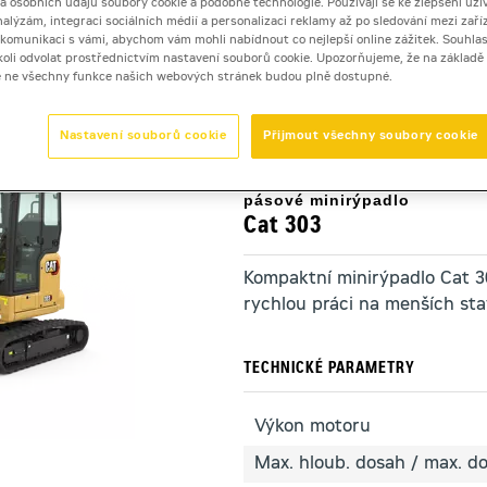
 a osobních údajů soubory cookie a podobné technologie. Používají se ke zlepšení uži
nalýzám, integraci sociálních médií a personalizaci reklamy až po sledování mezi zaříz
i komunikaci s vámi, abychom vám mohli nabídnout co nejlepší online zážitek. Souhlas
dykoli odvolat prostřednictvím nastavení souborů cookie. Upozorňujeme, že na základ
-rýpadla 0,9 až 10 tun
>
Cat 303
e ne všechny funkce našich webových stránek budou plně dostupné.
Nastavení souborů cookie
Přijmout všechny soubory cookie
pásové minirýpadlo
Cat 303
Kompaktní minirýpadlo Cat 3
rychlou práci na menších st
TECHNICKÉ PARAMETRY
Výkon motoru
Max. hloub. dosah / max. d