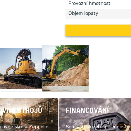
Provozní hmotnost
Objem lopaty
OVNA STROJŮ
FINANCOVÁNÍ
jčovně strojů Zeppelin
Součástí služeb společnosti