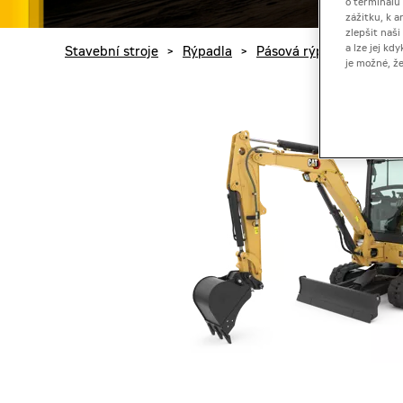
o terminálu
zážitku, k a
zlepšit naš
a lze jej k
Stavební stroje
>
Rýpadla
>
Pásová rýpadla
>
Mini
je možné, ž